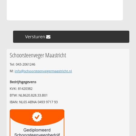
Versturen »
Schoorsteenveger Maastricht
Tel: 043-2061246
M:
info@schoorsteenvegermaastricht.nl
Bedrijfsgegevens
KVK: 81420382
BTW: NL8620.828.33.B01
IBAN: NL65 ABNA 0493 9717 93