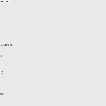
 Airport
n
op
p
-Gruitrode
t
ek
erg
rsel