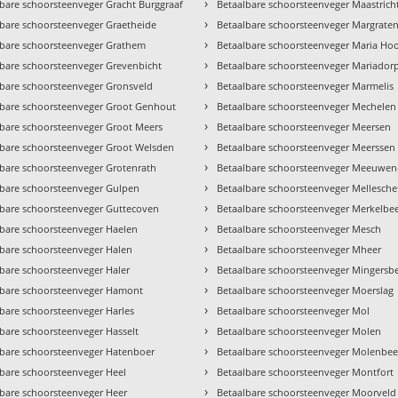
›
bare schoorsteenveger Gracht Burggraaf
Betaalbare schoorsteenveger Maastricht
›
lbare schoorsteenveger Graetheide
Betaalbare schoorsteenveger Margrate
›
lbare schoorsteenveger Grathem
Betaalbare schoorsteenveger Maria Ho
›
lbare schoorsteenveger Grevenbicht
Betaalbare schoorsteenveger Mariador
›
lbare schoorsteenveger Gronsveld
Betaalbare schoorsteenveger Marmelis
›
lbare schoorsteenveger Groot Genhout
Betaalbare schoorsteenveger Mechelen
›
lbare schoorsteenveger Groot Meers
Betaalbare schoorsteenveger Meersen
›
lbare schoorsteenveger Groot Welsden
Betaalbare schoorsteenveger Meerssen
›
lbare schoorsteenveger Grotenrath
Betaalbare schoorsteenveger Meeuwen
›
lbare schoorsteenveger Gulpen
Betaalbare schoorsteenveger Mellesche
›
lbare schoorsteenveger Guttecoven
Betaalbare schoorsteenveger Merkelbe
›
lbare schoorsteenveger Haelen
Betaalbare schoorsteenveger Mesch
›
lbare schoorsteenveger Halen
Betaalbare schoorsteenveger Mheer
›
bare schoorsteenveger Haler
Betaalbare schoorsteenveger Mingersb
›
lbare schoorsteenveger Hamont
Betaalbare schoorsteenveger Moerslag
›
bare schoorsteenveger Harles
Betaalbare schoorsteenveger Mol
›
bare schoorsteenveger Hasselt
Betaalbare schoorsteenveger Molen
›
lbare schoorsteenveger Hatenboer
Betaalbare schoorsteenveger Molenbee
›
lbare schoorsteenveger Heel
Betaalbare schoorsteenveger Montfort
›
lbare schoorsteenveger Heer
Betaalbare schoorsteenveger Moorveld