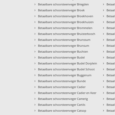
›
›
Betaalbare schoorsteenveger Briegden
Betaa
›
›
Betaalbare schoorsteenveger Broek
Betaa
›
›
Betaalbare schoorsteenveger Broekhoven
Betaa
›
›
Betaalbare schoorsteenveger Broekhuizen
Betaal
›
›
Betaalbare schoorsteenveger Brommelen
Betaa
›
›
Betaalbare schoorsteenveger Bruisterbosch
Betaa
›
›
Betaalbare schoorsteenveger Brunssum
Betaa
›
›
Betaalbare schoorsteenveger Brunsum
Betaa
›
›
Betaalbare schoorsteenveger Buchten
Betaal
›
›
Betaalbare schoorsteenveger Budel
Betaa
›
›
Betaalbare schoorsteenveger Budel Dorplein
Betaa
›
›
Betaalbare schoorsteenveger Budel Schoot
Betaa
›
›
Betaalbare schoorsteenveger Buggenum
Betaa
›
›
Betaalbare schoorsteenveger Bunde
Betaa
›
›
Betaalbare schoorsteenveger Cadier
Betaal
›
›
Betaalbare schoorsteenveger Cadier en Keer
Betaa
›
›
Betaalbare schoorsteenveger Camerig
Betaa
›
›
Betaalbare schoorsteenveger Cartils
Betaa
›
›
Betaalbare schoorsteenveger Catsop
Betaa