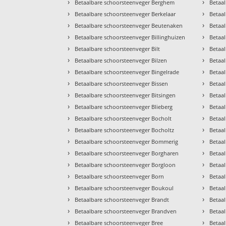
›
›
Betaalbare schoorsteenveger Berghem
Betaal
›
›
Betaalbare schoorsteenveger Berkelaar
Betaa
›
›
Betaalbare schoorsteenveger Beutenaken
Betaa
›
›
Betaalbare schoorsteenveger Billinghuizen
Betaa
›
›
Betaalbare schoorsteenveger Bilt
Betaa
›
›
Betaalbare schoorsteenveger Bilzen
Betaa
›
›
Betaalbare schoorsteenveger Bingelrade
Betaa
›
›
Betaalbare schoorsteenveger Bissen
Betaa
›
›
Betaalbare schoorsteenveger Bitsingen
Betaa
›
›
Betaalbare schoorsteenveger Blieberg
Betaa
›
›
Betaalbare schoorsteenveger Bocholt
Betaa
›
›
Betaalbare schoorsteenveger Bocholtz
Betaa
›
›
Betaalbare schoorsteenveger Bommerig
Betaa
›
›
Betaalbare schoorsteenveger Borgharen
Betaal
›
›
Betaalbare schoorsteenveger Borgloon
Betaa
›
›
Betaalbare schoorsteenveger Born
Betaal
›
›
Betaalbare schoorsteenveger Boukoul
Betaal
›
›
Betaalbare schoorsteenveger Brandt
Betaa
›
›
Betaalbare schoorsteenveger Brandven
Betaa
›
›
Betaalbare schoorsteenveger Bree
Betaa