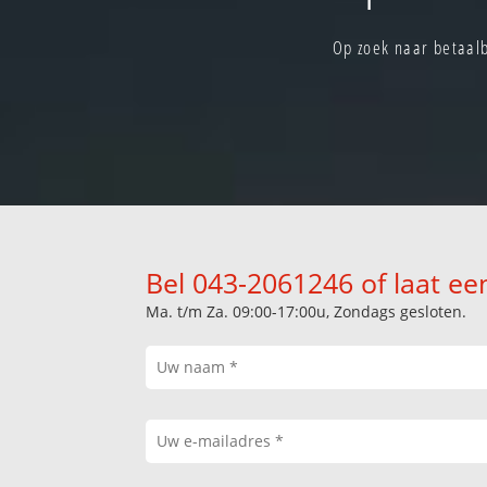
Op zoek naar betaalb
Bel 043-2061246 of laat ee
Ma. t/m Za. 09:00-17:00u, Zondags gesloten.