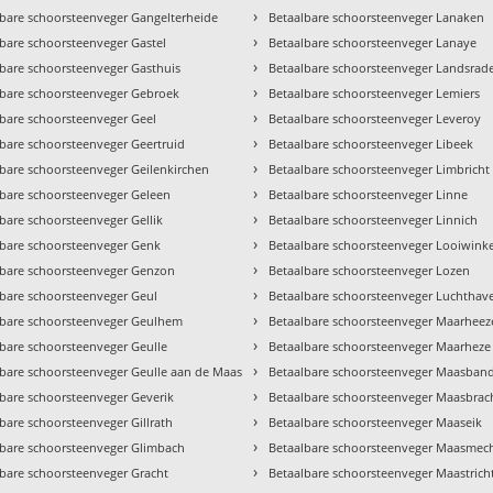
›
lbare schoorsteenveger Gangelterheide
Betaalbare schoorsteenveger Lanaken
›
bare schoorsteenveger Gastel
Betaalbare schoorsteenveger Lanaye
›
lbare schoorsteenveger Gasthuis
Betaalbare schoorsteenveger Landsrad
›
lbare schoorsteenveger Gebroek
Betaalbare schoorsteenveger Lemiers
›
lbare schoorsteenveger Geel
Betaalbare schoorsteenveger Leveroy
›
lbare schoorsteenveger Geertruid
Betaalbare schoorsteenveger Libeek
›
lbare schoorsteenveger Geilenkirchen
Betaalbare schoorsteenveger Limbricht
›
lbare schoorsteenveger Geleen
Betaalbare schoorsteenveger Linne
›
bare schoorsteenveger Gellik
Betaalbare schoorsteenveger Linnich
›
lbare schoorsteenveger Genk
Betaalbare schoorsteenveger Looiwinke
›
lbare schoorsteenveger Genzon
Betaalbare schoorsteenveger Lozen
›
lbare schoorsteenveger Geul
Betaalbare schoorsteenveger Luchthav
›
lbare schoorsteenveger Geulhem
Betaalbare schoorsteenveger Maarheez
›
lbare schoorsteenveger Geulle
Betaalbare schoorsteenveger Maarheze
›
lbare schoorsteenveger Geulle aan de Maas
Betaalbare schoorsteenveger Maasban
›
lbare schoorsteenveger Geverik
Betaalbare schoorsteenveger Maasbrac
›
bare schoorsteenveger Gillrath
Betaalbare schoorsteenveger Maaseik
›
lbare schoorsteenveger Glimbach
Betaalbare schoorsteenveger Maasmec
›
lbare schoorsteenveger Gracht
Betaalbare schoorsteenveger Maastrich