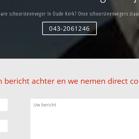
are schoorsteenveger in Oude Kerk? Onze schoorsteenvegers staan
043-2061246
n bericht achter en we nemen direct co