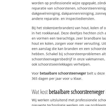
worden op professionele wijze opgepakt, zónd
reparatie van schoorstenen, schoorsteenreinig
dakgevelreiniging, dakpannenreiniging, zon
andere reparatie- en inspectiediensten.
Bij het stoken(verbranden) van hout, kolen of
in het rookkanaal. Deze deeltjes hechten zich
en vormen een teerachtige, zeer brandbare laa
hout en kolen, zorgen voor meer vervuiling. Ui
een aanslag die kan branden en een schoorste
hebben. Schakel bij schoorsteenproblemen alt
schoorsteenvegersbedrijf in onze vakmannen, 
ook schoorstseenlekkages verhelpen.
Voor
betaalbare schoorsteenveger
belt u dez
365 dagen per jaar voor u klaar.
Wat kost
betaalbare schoorsteenveger
Wij werken uitsluitend met professionele sch
nieuwste technologie werken om uw probleem 