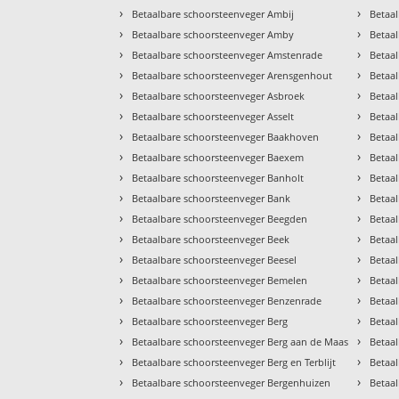
›
›
Betaalbare schoorsteenveger Ambij
Betaa
›
›
Betaalbare schoorsteenveger Amby
Betaal
›
›
Betaalbare schoorsteenveger Amstenrade
Betaa
›
›
Betaalbare schoorsteenveger Arensgenhout
Betaa
›
›
Betaalbare schoorsteenveger Asbroek
Betaa
›
›
Betaalbare schoorsteenveger Asselt
Betaa
›
›
Betaalbare schoorsteenveger Baakhoven
Betaa
›
›
Betaalbare schoorsteenveger Baexem
Betaa
›
›
Betaalbare schoorsteenveger Banholt
Betaal
›
›
Betaalbare schoorsteenveger Bank
Betaa
›
›
Betaalbare schoorsteenveger Beegden
Betaa
›
›
Betaalbare schoorsteenveger Beek
Betaa
›
›
Betaalbare schoorsteenveger Beesel
Betaa
›
›
Betaalbare schoorsteenveger Bemelen
Betaa
›
›
Betaalbare schoorsteenveger Benzenrade
Betaa
›
›
Betaalbare schoorsteenveger Berg
Betaa
›
›
Betaalbare schoorsteenveger Berg aan de Maas
Betaal
›
›
Betaalbare schoorsteenveger Berg en Terblijt
Betaa
›
›
Betaalbare schoorsteenveger Bergenhuizen
Betaa