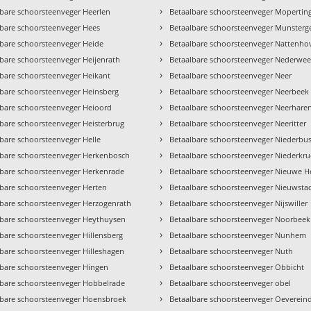
›
lbare schoorsteenveger Heerlen
Betaalbare schoorsteenveger Mopertin
›
lbare schoorsteenveger Hees
Betaalbare schoorsteenveger Munsterg
›
lbare schoorsteenveger Heide
Betaalbare schoorsteenveger Nattenho
›
bare schoorsteenveger Heijenrath
Betaalbare schoorsteenveger Nederweer
›
lbare schoorsteenveger Heikant
Betaalbare schoorsteenveger Neer
›
lbare schoorsteenveger Heinsberg
Betaalbare schoorsteenveger Neerbeek
›
lbare schoorsteenveger Heioord
Betaalbare schoorsteenveger Neerhare
›
lbare schoorsteenveger Heisterbrug
Betaalbare schoorsteenveger Neeritter
›
bare schoorsteenveger Helle
Betaalbare schoorsteenveger Niederbu
›
lbare schoorsteenveger Herkenbosch
Betaalbare schoorsteenveger Niederkr
›
lbare schoorsteenveger Herkenrade
Betaalbare schoorsteenveger Nieuwe H
›
lbare schoorsteenveger Herten
Betaalbare schoorsteenveger Nieuwsta
›
lbare schoorsteenveger Herzogenrath
Betaalbare schoorsteenveger Nijswiller
›
lbare schoorsteenveger Heythuysen
Betaalbare schoorsteenveger Noorbeek
›
bare schoorsteenveger Hillensberg
Betaalbare schoorsteenveger Nunhem
›
lbare schoorsteenveger Hilleshagen
Betaalbare schoorsteenveger Nuth
›
lbare schoorsteenveger Hingen
Betaalbare schoorsteenveger Obbicht
›
lbare schoorsteenveger Hobbelrade
Betaalbare schoorsteenveger obel
›
lbare schoorsteenveger Hoensbroek
Betaalbare schoorsteenveger Oeverein