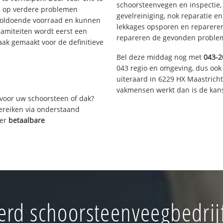
schoorsteenvegen en inspectie,
s op verdere problemen
gevelreiniging, nok reparatie e
voldoende voorraad en kunnen
lekkages opsporen en repareren.
lamiteiten wordt eerst een
repareren de gevonden problem
aak gemaakt voor de definitieve
Bel deze middag nog met
043-2
043 regio en omgeving, dus ook 
uiteraard in 6229 HX Maastrich
vakmensen werkt dan is de kans
voor uw schoorsteen of dak?
bereiken via onderstaand
ver
betaalbare
rd schoorsteenveegbedrij