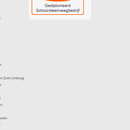
e
l
en Zuid-Limburg
e
d
ht
helen
t