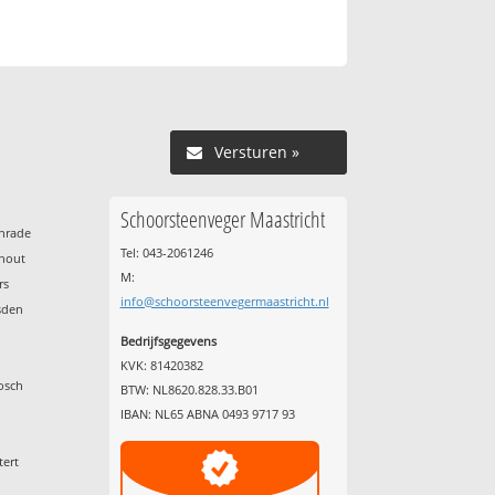
Versturen »
Schoorsteenveger Maastricht
enrade
Tel: 043-2061246
nhout
M:
rs
info@schoorsteenvegermaastricht.nl
sden
Bedrijfsgegevens
KVK: 81420382
osch
BTW: NL8620.828.33.B01
IBAN: NL65 ABNA 0493 9717 93
tert