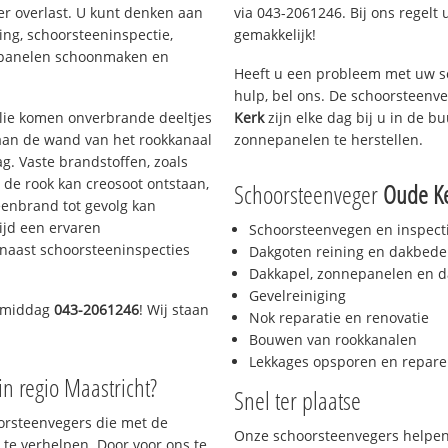
er overlast. U kunt denken aan
via 043-2061246. Bij ons regelt 
ing, schoorsteeninspectie,
gemakkelijk!
nepanelen schoonmaken en
Heeft u een probleem met uw s
hulp, bel ons. De schoorsteenv
 olie komen onverbrande deeltjes
Kerk
zijn elke dag bij u in de 
 aan de wand van het rookkanaal
zonnepanelen te herstellen.
g. Vaste brandstoffen, zoals
t de rook kan creosoot ontstaan,
Schoorsteenveger
Oude K
enbrand tot gevolg kan
ijd een ervaren
Schoorsteenvegen en inspect
naast schoorsteeninspecties
Dakgoten reining en dakbede
Dakkapel, zonnepanelen en d
Gevelreiniging
e middag
043-2061246
! Wij staan
Nok reparatie en renovatie
Bouwen van rookkanalen
Lekkages opsporen en repare
in regio Maastricht?
Snel ter plaatse
oorsteenvegers die met de
Onze schoorsteenvegers helpen 
te verhelpen. Door voor ons te