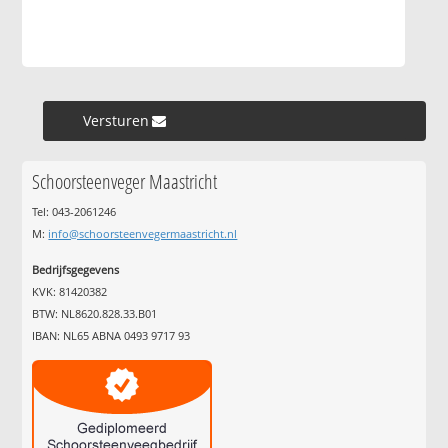
Versturen »
Schoorsteenveger Maastricht
Tel: 043-2061246
M:
info@schoorsteenvegermaastricht.nl
Bedrijfsgegevens
KVK: 81420382
BTW: NL8620.828.33.B01
IBAN: NL65 ABNA 0493 9717 93