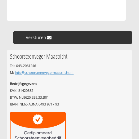
Versturen »
Schoorsteenveger Maastricht
Tel: 043-2061246
M:
info@schoorsteenvegermaastricht.nl
Bedrijfsgegevens
KVK: 81420382
BTW: NL8620.828.33.B01
IBAN: NL65 ABNA 0493 9717 93