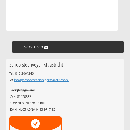
Versturen »
Schoorsteenveger Maastricht
Tel: 043-2061246
M:
info@schoorsteenvegermaastricht.nl
Bedrijfsgegevens
KVK: 81420382
BTW: NL8620.828.33.B01
IBAN: NL65 ABNA 0493 9717 93