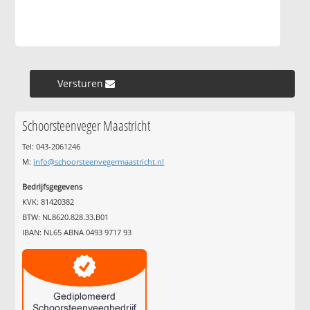
Versturen »
Schoorsteenveger Maastricht
Tel: 043-2061246
M:
info@schoorsteenvegermaastricht.nl
Bedrijfsgegevens
KVK: 81420382
BTW: NL8620.828.33.B01
IBAN: NL65 ABNA 0493 9717 93