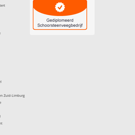
tert
e
l
en Zuid-Limburg
e
d
ht