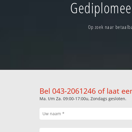
Gediplomeer
Op zoek naar betaalba
Bel 043-2061246 of laat ee
Ma. t/m Za. 09:00-17:00u, Zondags gesloten.