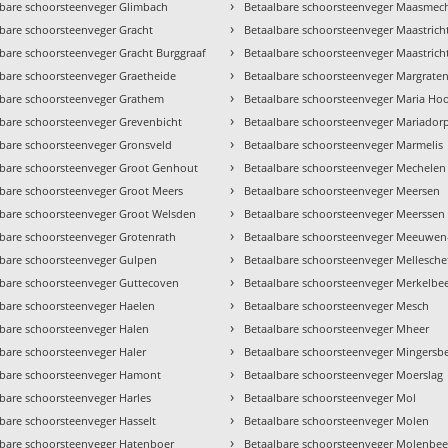
›
lbare schoorsteenveger Glimbach
Betaalbare schoorsteenveger Maasmec
›
lbare schoorsteenveger Gracht
Betaalbare schoorsteenveger Maastrich
›
bare schoorsteenveger Gracht Burggraaf
Betaalbare schoorsteenveger Maastricht
›
lbare schoorsteenveger Graetheide
Betaalbare schoorsteenveger Margrate
›
lbare schoorsteenveger Grathem
Betaalbare schoorsteenveger Maria Ho
›
lbare schoorsteenveger Grevenbicht
Betaalbare schoorsteenveger Mariador
›
lbare schoorsteenveger Gronsveld
Betaalbare schoorsteenveger Marmelis
›
lbare schoorsteenveger Groot Genhout
Betaalbare schoorsteenveger Mechelen
›
lbare schoorsteenveger Groot Meers
Betaalbare schoorsteenveger Meersen
›
lbare schoorsteenveger Groot Welsden
Betaalbare schoorsteenveger Meerssen
›
lbare schoorsteenveger Grotenrath
Betaalbare schoorsteenveger Meeuwen
›
lbare schoorsteenveger Gulpen
Betaalbare schoorsteenveger Mellesche
›
lbare schoorsteenveger Guttecoven
Betaalbare schoorsteenveger Merkelbe
›
lbare schoorsteenveger Haelen
Betaalbare schoorsteenveger Mesch
›
lbare schoorsteenveger Halen
Betaalbare schoorsteenveger Mheer
›
bare schoorsteenveger Haler
Betaalbare schoorsteenveger Mingersb
›
lbare schoorsteenveger Hamont
Betaalbare schoorsteenveger Moerslag
›
bare schoorsteenveger Harles
Betaalbare schoorsteenveger Mol
›
bare schoorsteenveger Hasselt
Betaalbare schoorsteenveger Molen
›
lbare schoorsteenveger Hatenboer
Betaalbare schoorsteenveger Molenbee