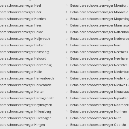
›
lbare schoorsteenveger Heel
Betaalbare schoorsteenveger Montfort
›
lbare schoorsteenveger Heer
Betaalbare schoorsteenveger Moorveld
›
lbare schoorsteenveger Heerlen
Betaalbare schoorsteenveger Mopertin
›
lbare schoorsteenveger Hees
Betaalbare schoorsteenveger Munsterg
›
lbare schoorsteenveger Heide
Betaalbare schoorsteenveger Nattenho
›
bare schoorsteenveger Heijenrath
Betaalbare schoorsteenveger Nederweer
›
lbare schoorsteenveger Heikant
Betaalbare schoorsteenveger Neer
›
lbare schoorsteenveger Heinsberg
Betaalbare schoorsteenveger Neerbeek
›
lbare schoorsteenveger Heioord
Betaalbare schoorsteenveger Neerhare
›
lbare schoorsteenveger Heisterbrug
Betaalbare schoorsteenveger Neeritter
›
bare schoorsteenveger Helle
Betaalbare schoorsteenveger Niederbu
›
lbare schoorsteenveger Herkenbosch
Betaalbare schoorsteenveger Niederkr
›
lbare schoorsteenveger Herkenrade
Betaalbare schoorsteenveger Nieuwe H
›
lbare schoorsteenveger Herten
Betaalbare schoorsteenveger Nieuwsta
›
lbare schoorsteenveger Herzogenrath
Betaalbare schoorsteenveger Nijswiller
›
lbare schoorsteenveger Heythuysen
Betaalbare schoorsteenveger Noorbeek
›
bare schoorsteenveger Hillensberg
Betaalbare schoorsteenveger Nunhem
›
lbare schoorsteenveger Hilleshagen
Betaalbare schoorsteenveger Nuth
›
lbare schoorsteenveger Hingen
Betaalbare schoorsteenveger Obbicht