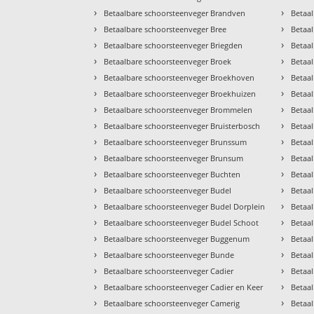
›
›
Betaalbare schoorsteenveger Brandven
Betaa
›
›
Betaalbare schoorsteenveger Bree
Betaa
›
›
Betaalbare schoorsteenveger Briegden
Betaa
›
›
Betaalbare schoorsteenveger Broek
Betaa
›
›
Betaalbare schoorsteenveger Broekhoven
Betaa
›
›
Betaalbare schoorsteenveger Broekhuizen
Betaal
›
›
Betaalbare schoorsteenveger Brommelen
Betaa
›
›
Betaalbare schoorsteenveger Bruisterbosch
Betaa
›
›
Betaalbare schoorsteenveger Brunssum
Betaa
›
›
Betaalbare schoorsteenveger Brunsum
Betaa
›
›
Betaalbare schoorsteenveger Buchten
Betaal
›
›
Betaalbare schoorsteenveger Budel
Betaa
›
›
Betaalbare schoorsteenveger Budel Dorplein
Betaa
›
›
Betaalbare schoorsteenveger Budel Schoot
Betaa
›
›
Betaalbare schoorsteenveger Buggenum
Betaa
›
›
Betaalbare schoorsteenveger Bunde
Betaa
›
›
Betaalbare schoorsteenveger Cadier
Betaal
›
›
Betaalbare schoorsteenveger Cadier en Keer
Betaa
›
›
Betaalbare schoorsteenveger Camerig
Betaa