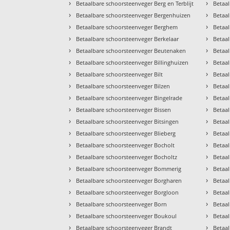
›
›
Betaalbare schoorsteenveger Berg en Terblijt
Betaa
›
›
Betaalbare schoorsteenveger Bergenhuizen
Betaa
›
›
Betaalbare schoorsteenveger Berghem
Betaal
›
›
Betaalbare schoorsteenveger Berkelaar
Betaa
›
›
Betaalbare schoorsteenveger Beutenaken
Betaa
›
›
Betaalbare schoorsteenveger Billinghuizen
Betaa
›
›
Betaalbare schoorsteenveger Bilt
Betaa
›
›
Betaalbare schoorsteenveger Bilzen
Betaa
›
›
Betaalbare schoorsteenveger Bingelrade
Betaa
›
›
Betaalbare schoorsteenveger Bissen
Betaa
›
›
Betaalbare schoorsteenveger Bitsingen
Betaa
›
›
Betaalbare schoorsteenveger Blieberg
Betaa
›
›
Betaalbare schoorsteenveger Bocholt
Betaa
›
›
Betaalbare schoorsteenveger Bocholtz
Betaa
›
›
Betaalbare schoorsteenveger Bommerig
Betaa
›
›
Betaalbare schoorsteenveger Borgharen
Betaal
›
›
Betaalbare schoorsteenveger Borgloon
Betaa
›
›
Betaalbare schoorsteenveger Born
Betaal
›
›
Betaalbare schoorsteenveger Boukoul
Betaal
›
›
Betaalbare schoorsteenveger Brandt
Betaa