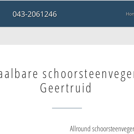
043-2061246
Ho
aalbare schoorsteenvege
Geertruid
Allround schoorsteenvege