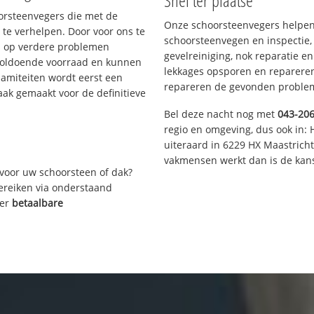
Snel ter plaatse
oorsteenvegers die met de
Onze schoorsteenvegers helpen 
te verhelpen. Door voor ons te
schoorsteenvegen en inspectie,
s op verdere problemen
gevelreiniging, nok reparatie e
voldoende voorraad en kunnen
lekkages opsporen en repareren.
lamiteiten wordt eerst een
repareren de gevonden problem
aak gemaakt voor de definitieve
Bel deze nacht nog met
043-20
regio en omgeving, dus ook in: 
uiteraard in 6229 HX Maastrich
vakmensen werkt dan is de kans
voor uw schoorsteen of dak?
bereiken via onderstaand
ver
betaalbare