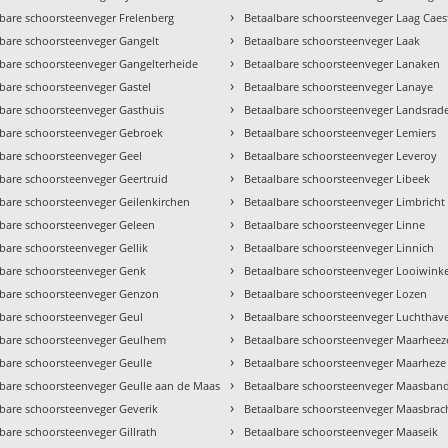
›
lbare schoorsteenveger Frelenberg
Betaalbare schoorsteenveger Laag Caes
›
lbare schoorsteenveger Gangelt
Betaalbare schoorsteenveger Laak
›
lbare schoorsteenveger Gangelterheide
Betaalbare schoorsteenveger Lanaken
›
bare schoorsteenveger Gastel
Betaalbare schoorsteenveger Lanaye
›
lbare schoorsteenveger Gasthuis
Betaalbare schoorsteenveger Landsrad
›
lbare schoorsteenveger Gebroek
Betaalbare schoorsteenveger Lemiers
›
lbare schoorsteenveger Geel
Betaalbare schoorsteenveger Leveroy
›
lbare schoorsteenveger Geertruid
Betaalbare schoorsteenveger Libeek
›
lbare schoorsteenveger Geilenkirchen
Betaalbare schoorsteenveger Limbricht
›
lbare schoorsteenveger Geleen
Betaalbare schoorsteenveger Linne
›
bare schoorsteenveger Gellik
Betaalbare schoorsteenveger Linnich
›
lbare schoorsteenveger Genk
Betaalbare schoorsteenveger Looiwinke
›
lbare schoorsteenveger Genzon
Betaalbare schoorsteenveger Lozen
›
lbare schoorsteenveger Geul
Betaalbare schoorsteenveger Luchthav
›
lbare schoorsteenveger Geulhem
Betaalbare schoorsteenveger Maarheez
›
lbare schoorsteenveger Geulle
Betaalbare schoorsteenveger Maarheze
›
lbare schoorsteenveger Geulle aan de Maas
Betaalbare schoorsteenveger Maasban
›
lbare schoorsteenveger Geverik
Betaalbare schoorsteenveger Maasbrac
›
bare schoorsteenveger Gillrath
Betaalbare schoorsteenveger Maaseik