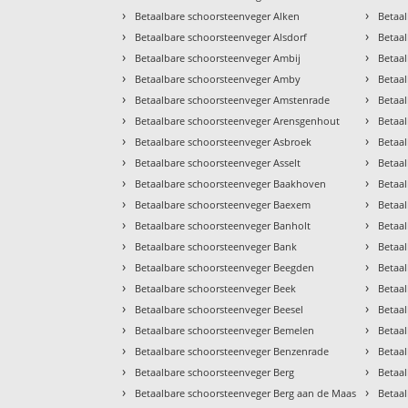
›
›
Betaalbare schoorsteenveger Alken
Betaa
›
›
Betaalbare schoorsteenveger Alsdorf
Betaa
›
›
Betaalbare schoorsteenveger Ambij
Betaa
›
›
Betaalbare schoorsteenveger Amby
Betaal
›
›
Betaalbare schoorsteenveger Amstenrade
Betaa
›
›
Betaalbare schoorsteenveger Arensgenhout
Betaa
›
›
Betaalbare schoorsteenveger Asbroek
Betaa
›
›
Betaalbare schoorsteenveger Asselt
Betaa
›
›
Betaalbare schoorsteenveger Baakhoven
Betaa
›
›
Betaalbare schoorsteenveger Baexem
Betaa
›
›
Betaalbare schoorsteenveger Banholt
Betaal
›
›
Betaalbare schoorsteenveger Bank
Betaa
›
›
Betaalbare schoorsteenveger Beegden
Betaa
›
›
Betaalbare schoorsteenveger Beek
Betaa
›
›
Betaalbare schoorsteenveger Beesel
Betaa
›
›
Betaalbare schoorsteenveger Bemelen
Betaa
›
›
Betaalbare schoorsteenveger Benzenrade
Betaa
›
›
Betaalbare schoorsteenveger Berg
Betaa
›
›
Betaalbare schoorsteenveger Berg aan de Maas
Betaal