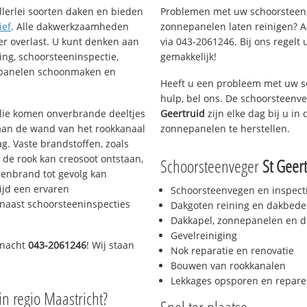
llerlei soorten daken en bieden
Problemen met uw schoorsteen,
ief
. Alle dakwerkzaamheden
zonnepanelen laten reinigen? A
er overlast. U kunt denken aan
via 043-2061246. Bij ons regelt 
ing, schoorsteeninspectie,
gemakkelijk!
nepanelen schoonmaken en
Heeft u een probleem met uw s
hulp, bel ons. De schoorsteenv
 olie komen onverbrande deeltjes
Geertruid
zijn elke dag bij u i
 aan de wand van het rookkanaal
zonnepanelen te herstellen.
g. Vaste brandstoffen, zoals
t de rook kan creosoot ontstaan,
Schoorsteenveger
St Geer
enbrand tot gevolg kan
ijd een ervaren
Schoorsteenvegen en inspect
naast schoorsteeninspecties
Dakgoten reining en dakbede
Dakkapel, zonnepanelen en d
Gevelreiniging
 nacht
043-2061246
! Wij staan
Nok reparatie en renovatie
Bouwen van rookkanalen
Lekkages opsporen en repare
in regio Maastricht?