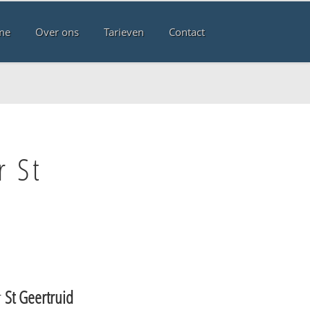
me
Over ons
Tarieven
Contact
r St
r
St Geertruid