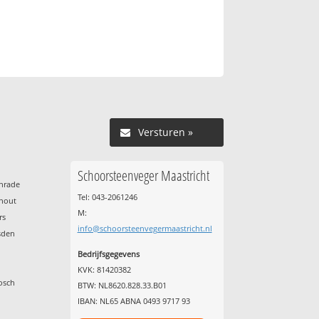
Versturen »
Schoorsteenveger Maastricht
enrade
Tel: 043-2061246
nhout
M:
rs
info@schoorsteenvegermaastricht.nl
sden
Bedrijfsgegevens
KVK: 81420382
osch
BTW: NL8620.828.33.B01
IBAN: NL65 ABNA 0493 9717 93