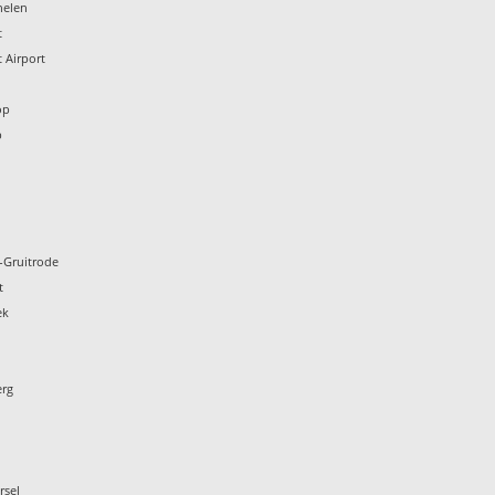
helen
t
 Airport
n
op
p
-Gruitrode
t
ek
erg
rsel