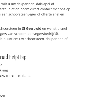
 wilt u uw dakpannen, dakkapel of
arzel niet en neem direct contact met ons op
u een schoorsteenveger of offerte snel en
choorsteen in
St Geertruid
en wenst u snel
egers van schoorsteenvegersbedrijf
St
n de buurt om uw schoorsteen, dakpannen of
truid
helpt bij:
ie
kking
akpannen reiniging
ren