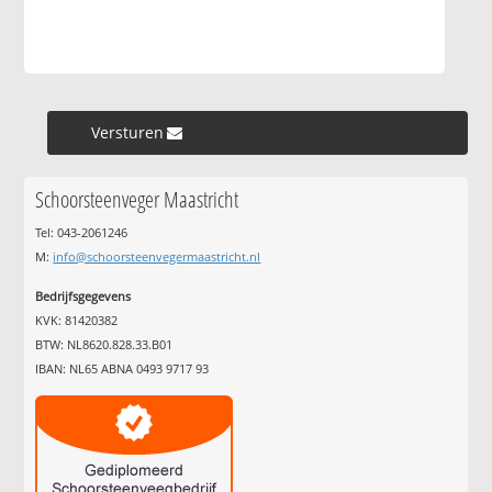
Versturen »
Schoorsteenveger Maastricht
Tel: 043-2061246
M:
info@schoorsteenvegermaastricht.nl
Bedrijfsgegevens
KVK: 81420382
BTW: NL8620.828.33.B01
IBAN: NL65 ABNA 0493 9717 93