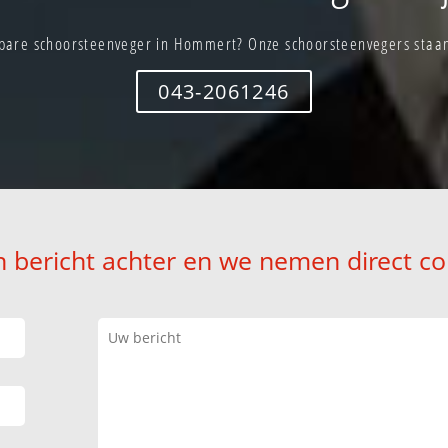
bare schoorsteenveger in Hommert? Onze schoorsteenvegers staan 
043-2061246
n bericht achter en we nemen direct co