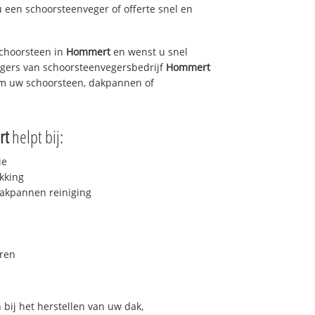
u een schoorsteenveger of offerte snel en
choorsteen in
Hommert
en wenst u snel
egers van schoorsteenvegersbedrijf
Hommert
 om uw schoorsteen, dakpannen of
rt
helpt bij:
ie
kking
akpannen reiniging
ren
bij het herstellen van uw dak,