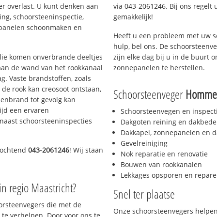
er overlast. U kunt denken aan
via 043-2061246. Bij ons regelt 
ing, schoorsteeninspectie,
gemakkelijk!
nepanelen schoonmaken en
Heeft u een probleem met uw s
hulp, bel ons. De schoorsteenv
 olie komen onverbrande deeltjes
zijn elke dag bij u in de buurt
 aan de wand van het rookkanaal
zonnepanelen te herstellen.
g. Vaste brandstoffen, zoals
t de rook kan creosoot ontstaan,
Schoorsteenveger
Homme
enbrand tot gevolg kan
ijd een ervaren
Schoorsteenvegen en inspect
naast schoorsteeninspecties
Dakgoten reining en dakbede
Dakkapel, zonnepanelen en d
Gevelreiniging
 ochtend
043-2061246
! Wij staan
Nok reparatie en renovatie
Bouwen van rookkanalen
Lekkages opsporen en repare
in regio Maastricht?
Snel ter plaatse
oorsteenvegers die met de
Onze schoorsteenvegers helpen 
te verhelpen. Door voor ons te