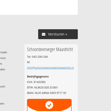
Versturen »
Schoorsteenveger Maastricht
enrade
Tel: 043-2061246
nhout
M:
rs
info@schoorsteenvegermaastricht.nl
sden
Bedrijfsgegevens
KVK: 81420382
osch
BTW: NL8620.828.33.B01
IBAN: NL65 ABNA 0493 9717 93
tert