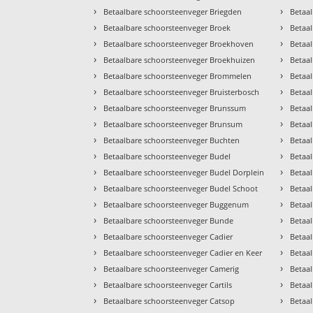
›
›
Betaalbare schoorsteenveger Briegden
Betaa
›
›
Betaalbare schoorsteenveger Broek
Betaa
›
›
Betaalbare schoorsteenveger Broekhoven
Betaa
›
›
Betaalbare schoorsteenveger Broekhuizen
Betaal
›
›
Betaalbare schoorsteenveger Brommelen
Betaa
›
›
Betaalbare schoorsteenveger Bruisterbosch
Betaa
›
›
Betaalbare schoorsteenveger Brunssum
Betaa
›
›
Betaalbare schoorsteenveger Brunsum
Betaa
›
›
Betaalbare schoorsteenveger Buchten
Betaal
›
›
Betaalbare schoorsteenveger Budel
Betaa
›
›
Betaalbare schoorsteenveger Budel Dorplein
Betaa
›
›
Betaalbare schoorsteenveger Budel Schoot
Betaa
›
›
Betaalbare schoorsteenveger Buggenum
Betaa
›
›
Betaalbare schoorsteenveger Bunde
Betaa
›
›
Betaalbare schoorsteenveger Cadier
Betaal
›
›
Betaalbare schoorsteenveger Cadier en Keer
Betaa
›
›
Betaalbare schoorsteenveger Camerig
Betaa
›
›
Betaalbare schoorsteenveger Cartils
Betaa
›
›
Betaalbare schoorsteenveger Catsop
Betaa