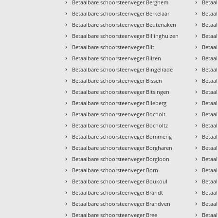
›
›
Betaalbare schoorsteenveger Berghem
Betaal
›
›
Betaalbare schoorsteenveger Berkelaar
Betaa
›
›
Betaalbare schoorsteenveger Beutenaken
Betaa
›
›
Betaalbare schoorsteenveger Billinghuizen
Betaa
›
›
Betaalbare schoorsteenveger Bilt
Betaa
›
›
Betaalbare schoorsteenveger Bilzen
Betaa
›
›
Betaalbare schoorsteenveger Bingelrade
Betaa
›
›
Betaalbare schoorsteenveger Bissen
Betaa
›
›
Betaalbare schoorsteenveger Bitsingen
Betaa
›
›
Betaalbare schoorsteenveger Blieberg
Betaa
›
›
Betaalbare schoorsteenveger Bocholt
Betaa
›
›
Betaalbare schoorsteenveger Bocholtz
Betaa
›
›
Betaalbare schoorsteenveger Bommerig
Betaa
›
›
Betaalbare schoorsteenveger Borgharen
Betaal
›
›
Betaalbare schoorsteenveger Borgloon
Betaa
›
›
Betaalbare schoorsteenveger Born
Betaal
›
›
Betaalbare schoorsteenveger Boukoul
Betaal
›
›
Betaalbare schoorsteenveger Brandt
Betaa
›
›
Betaalbare schoorsteenveger Brandven
Betaa
›
›
Betaalbare schoorsteenveger Bree
Betaa