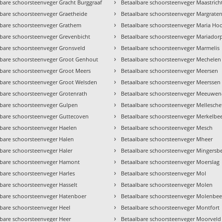
›
bare schoorsteenveger Gracht Burggraaf
Betaalbare schoorsteenveger Maastricht
›
lbare schoorsteenveger Graetheide
Betaalbare schoorsteenveger Margrate
›
lbare schoorsteenveger Grathem
Betaalbare schoorsteenveger Maria Ho
›
lbare schoorsteenveger Grevenbicht
Betaalbare schoorsteenveger Mariador
›
lbare schoorsteenveger Gronsveld
Betaalbare schoorsteenveger Marmelis
›
lbare schoorsteenveger Groot Genhout
Betaalbare schoorsteenveger Mechelen
›
lbare schoorsteenveger Groot Meers
Betaalbare schoorsteenveger Meersen
›
lbare schoorsteenveger Groot Welsden
Betaalbare schoorsteenveger Meerssen
›
lbare schoorsteenveger Grotenrath
Betaalbare schoorsteenveger Meeuwen
›
lbare schoorsteenveger Gulpen
Betaalbare schoorsteenveger Mellesche
›
lbare schoorsteenveger Guttecoven
Betaalbare schoorsteenveger Merkelbe
›
lbare schoorsteenveger Haelen
Betaalbare schoorsteenveger Mesch
›
lbare schoorsteenveger Halen
Betaalbare schoorsteenveger Mheer
›
bare schoorsteenveger Haler
Betaalbare schoorsteenveger Mingersb
›
lbare schoorsteenveger Hamont
Betaalbare schoorsteenveger Moerslag
›
bare schoorsteenveger Harles
Betaalbare schoorsteenveger Mol
›
bare schoorsteenveger Hasselt
Betaalbare schoorsteenveger Molen
›
lbare schoorsteenveger Hatenboer
Betaalbare schoorsteenveger Molenbee
›
lbare schoorsteenveger Heel
Betaalbare schoorsteenveger Montfort
›
lbare schoorsteenveger Heer
Betaalbare schoorsteenveger Moorveld