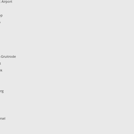
 Airport
n
op
p
-Gruitrode
t
ek
erg
rsel