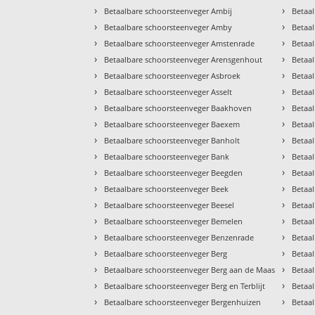
›
›
Betaalbare schoorsteenveger Ambij
Betaa
›
›
Betaalbare schoorsteenveger Amby
Betaal
›
›
Betaalbare schoorsteenveger Amstenrade
Betaa
›
›
Betaalbare schoorsteenveger Arensgenhout
Betaa
›
›
Betaalbare schoorsteenveger Asbroek
Betaa
›
›
Betaalbare schoorsteenveger Asselt
Betaa
›
›
Betaalbare schoorsteenveger Baakhoven
Betaa
›
›
Betaalbare schoorsteenveger Baexem
Betaa
›
›
Betaalbare schoorsteenveger Banholt
Betaal
›
›
Betaalbare schoorsteenveger Bank
Betaa
›
›
Betaalbare schoorsteenveger Beegden
Betaa
›
›
Betaalbare schoorsteenveger Beek
Betaa
›
›
Betaalbare schoorsteenveger Beesel
Betaa
›
›
Betaalbare schoorsteenveger Bemelen
Betaa
›
›
Betaalbare schoorsteenveger Benzenrade
Betaa
›
›
Betaalbare schoorsteenveger Berg
Betaa
›
›
Betaalbare schoorsteenveger Berg aan de Maas
Betaal
›
›
Betaalbare schoorsteenveger Berg en Terblijt
Betaa
›
›
Betaalbare schoorsteenveger Bergenhuizen
Betaa