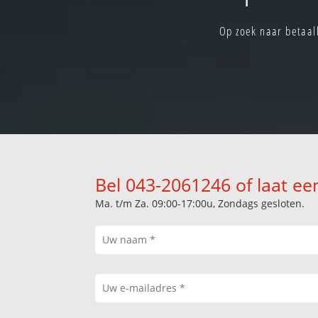
Op zoek naar betaal
Bel 043-2061246 of laat ee
Ma. t/m Za. 09:00-17:00u, Zondags gesloten.