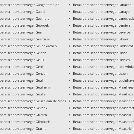
›
lbare schoorsteenveger Gangelterheide
Betaalbare schoorsteenveger Lanaken
›
bare schoorsteenveger Gastel
Betaalbare schoorsteenveger Lanaye
›
lbare schoorsteenveger Gasthuis
Betaalbare schoorsteenveger Landsrad
›
lbare schoorsteenveger Gebroek
Betaalbare schoorsteenveger Lemiers
›
lbare schoorsteenveger Geel
Betaalbare schoorsteenveger Leveroy
›
lbare schoorsteenveger Geertruid
Betaalbare schoorsteenveger Libeek
›
lbare schoorsteenveger Geilenkirchen
Betaalbare schoorsteenveger Limbricht
›
lbare schoorsteenveger Geleen
Betaalbare schoorsteenveger Linne
›
bare schoorsteenveger Gellik
Betaalbare schoorsteenveger Linnich
›
lbare schoorsteenveger Genk
Betaalbare schoorsteenveger Looiwinke
›
lbare schoorsteenveger Genzon
Betaalbare schoorsteenveger Lozen
›
lbare schoorsteenveger Geul
Betaalbare schoorsteenveger Luchthav
›
lbare schoorsteenveger Geulhem
Betaalbare schoorsteenveger Maarheez
›
lbare schoorsteenveger Geulle
Betaalbare schoorsteenveger Maarheze
›
lbare schoorsteenveger Geulle aan de Maas
Betaalbare schoorsteenveger Maasban
›
lbare schoorsteenveger Geverik
Betaalbare schoorsteenveger Maasbrac
›
bare schoorsteenveger Gillrath
Betaalbare schoorsteenveger Maaseik
›
lbare schoorsteenveger Glimbach
Betaalbare schoorsteenveger Maasmec
›
lbare schoorsteenveger Gracht
Betaalbare schoorsteenveger Maastrich