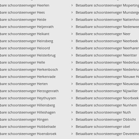
›
lbare schoorsteenveger Heerlen
Betaalbare schoorsteenveger Mopertin
›
lbare schoorsteenveger Hees
Betaalbare schoorsteenveger Munsterg
›
lbare schoorsteenveger Heide
Betaalbare schoorsteenveger Nattenho
›
bare schoorsteenveger Heijenrath
Betaalbare schoorsteenveger Nederweer
›
lbare schoorsteenveger Heikant
Betaalbare schoorsteenveger Neer
›
lbare schoorsteenveger Heinsberg
Betaalbare schoorsteenveger Neerbeek
›
lbare schoorsteenveger Heioord
Betaalbare schoorsteenveger Neerhare
›
lbare schoorsteenveger Heisterbrug
Betaalbare schoorsteenveger Neeritter
›
bare schoorsteenveger Helle
Betaalbare schoorsteenveger Niederbu
›
lbare schoorsteenveger Herkenbosch
Betaalbare schoorsteenveger Niederkr
›
lbare schoorsteenveger Herkenrade
Betaalbare schoorsteenveger Nieuwe H
›
lbare schoorsteenveger Herten
Betaalbare schoorsteenveger Nieuwsta
›
lbare schoorsteenveger Herzogenrath
Betaalbare schoorsteenveger Nijswiller
›
lbare schoorsteenveger Heythuysen
Betaalbare schoorsteenveger Noorbeek
›
bare schoorsteenveger Hillensberg
Betaalbare schoorsteenveger Nunhem
›
lbare schoorsteenveger Hilleshagen
Betaalbare schoorsteenveger Nuth
›
lbare schoorsteenveger Hingen
Betaalbare schoorsteenveger Obbicht
›
lbare schoorsteenveger Hobbelrade
Betaalbare schoorsteenveger obel
›
lbare schoorsteenveger Hoensbroek
Betaalbare schoorsteenveger Oeverein