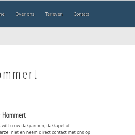
me
Over ons
Tarieven
Contact
Hommert
r
Hommert
 wilt u uw dakpannen, dakkapel of
arzel niet en neem direct contact met ons op