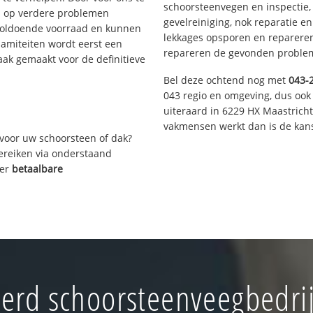
schoorsteenvegen en inspectie,
s op verdere problemen
gevelreiniging, nok reparatie e
voldoende voorraad en kunnen
lekkages opsporen en repareren.
lamiteiten wordt eerst een
repareren de gevonden problem
aak gemaakt voor de definitieve
Bel deze ochtend nog met
043-
043 regio en omgeving, dus ook 
uiteraard in 6229 HX Maastrich
vakmensen werkt dan is de kans
voor uw schoorsteen of dak?
bereiken via onderstaand
ver
betaalbare
erd schoorsteenveegbedri