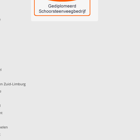
e
l
en Zuid-Limburg
e
d
ht
helen
t