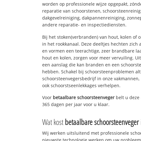
worden op professionele wijze opgepakt, zónd
reparatie van schoorstenen, schoorsteenreinig
dakgevelreiniging, dakpannenreiniging, zon
andere reparatie- en inspectiediensten.
Bij het stoken(verbranden) van hout, kolen of
in het rookkanaal. Deze deeltjes hechten zich
en vormen een teerachtige, zeer brandbare laa
hout en kolen, zorgen voor meer vervuiling. Ui
een aanslag die kan branden en een schoorste
hebben. Schakel bij schoorsteenproblemen alt
schoorsteenvegersbedrijf in onze vakmannen, 
ook schoorstseenlekkages verhelpen.
Voor
betaalbare schoorsteenveger
belt u deze
365 dagen per jaar voor u klaar.
Wat kost
betaalbare schoorsteenveger
Wij werken uitsluitend met professionele sch
nieuwste technologie werken om uw probleem 