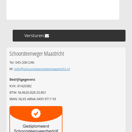
Versturen »
Schoorsteenveger Maastricht
Tel: 043-2061246
M:
info@schoorsteenvegermaastricht.nl
Bedrijfsgegevens
KVK: 81420382
BTW: NL8620.828.33.B01
IBAN: NL65 ABNA 0493 9717 93