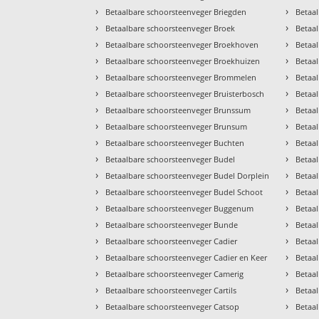
›
›
Betaalbare schoorsteenveger Briegden
Betaa
›
›
Betaalbare schoorsteenveger Broek
Betaa
›
›
Betaalbare schoorsteenveger Broekhoven
Betaa
›
›
Betaalbare schoorsteenveger Broekhuizen
Betaal
›
›
Betaalbare schoorsteenveger Brommelen
Betaa
›
›
Betaalbare schoorsteenveger Bruisterbosch
Betaa
›
›
Betaalbare schoorsteenveger Brunssum
Betaa
›
›
Betaalbare schoorsteenveger Brunsum
Betaa
›
›
Betaalbare schoorsteenveger Buchten
Betaal
›
›
Betaalbare schoorsteenveger Budel
Betaa
›
›
Betaalbare schoorsteenveger Budel Dorplein
Betaa
›
›
Betaalbare schoorsteenveger Budel Schoot
Betaa
›
›
Betaalbare schoorsteenveger Buggenum
Betaa
›
›
Betaalbare schoorsteenveger Bunde
Betaa
›
›
Betaalbare schoorsteenveger Cadier
Betaal
›
›
Betaalbare schoorsteenveger Cadier en Keer
Betaa
›
›
Betaalbare schoorsteenveger Camerig
Betaa
›
›
Betaalbare schoorsteenveger Cartils
Betaa
›
›
Betaalbare schoorsteenveger Catsop
Betaa