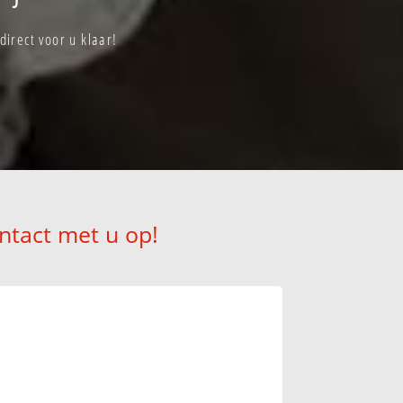
irect voor u klaar!
ntact met u op!