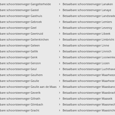
›
lbare schoorsteenveger Gangelterheide
Betaalbare schoorsteenveger Lanaken
›
bare schoorsteenveger Gastel
Betaalbare schoorsteenveger Lanaye
›
lbare schoorsteenveger Gasthuis
Betaalbare schoorsteenveger Landsrad
›
lbare schoorsteenveger Gebroek
Betaalbare schoorsteenveger Lemiers
›
lbare schoorsteenveger Geel
Betaalbare schoorsteenveger Leveroy
›
lbare schoorsteenveger Geertruid
Betaalbare schoorsteenveger Libeek
›
lbare schoorsteenveger Geilenkirchen
Betaalbare schoorsteenveger Limbricht
›
lbare schoorsteenveger Geleen
Betaalbare schoorsteenveger Linne
›
bare schoorsteenveger Gellik
Betaalbare schoorsteenveger Linnich
›
lbare schoorsteenveger Genk
Betaalbare schoorsteenveger Looiwinke
›
lbare schoorsteenveger Genzon
Betaalbare schoorsteenveger Lozen
›
lbare schoorsteenveger Geul
Betaalbare schoorsteenveger Luchthav
›
lbare schoorsteenveger Geulhem
Betaalbare schoorsteenveger Maarheez
›
lbare schoorsteenveger Geulle
Betaalbare schoorsteenveger Maarheze
›
lbare schoorsteenveger Geulle aan de Maas
Betaalbare schoorsteenveger Maasban
›
lbare schoorsteenveger Geverik
Betaalbare schoorsteenveger Maasbrac
›
bare schoorsteenveger Gillrath
Betaalbare schoorsteenveger Maaseik
›
lbare schoorsteenveger Glimbach
Betaalbare schoorsteenveger Maasmec
›
lbare schoorsteenveger Gracht
Betaalbare schoorsteenveger Maastrich