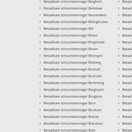
›
›
Betaalbare schoorsteenveger Berghem
Betaal
›
›
Betaalbare schoorsteenveger Berkelaar
Betaa
›
›
Betaalbare schoorsteenveger Beutenaken
Betaa
›
›
Betaalbare schoorsteenveger Billinghuizen
Betaa
›
›
Betaalbare schoorsteenveger Bilt
Betaa
›
›
Betaalbare schoorsteenveger Bilzen
Betaa
›
›
Betaalbare schoorsteenveger Bingelrade
Betaa
›
›
Betaalbare schoorsteenveger Bissen
Betaa
›
›
Betaalbare schoorsteenveger Bitsingen
Betaa
›
›
Betaalbare schoorsteenveger Blieberg
Betaa
›
›
Betaalbare schoorsteenveger Bocholt
Betaa
›
›
Betaalbare schoorsteenveger Bocholtz
Betaa
›
›
Betaalbare schoorsteenveger Bommerig
Betaa
›
›
Betaalbare schoorsteenveger Borgharen
Betaal
›
›
Betaalbare schoorsteenveger Borgloon
Betaa
›
›
Betaalbare schoorsteenveger Born
Betaal
›
›
Betaalbare schoorsteenveger Boukoul
Betaal
›
›
Betaalbare schoorsteenveger Brandt
Betaa
›
›
Betaalbare schoorsteenveger Brandven
Betaa
›
›
Betaalbare schoorsteenveger Bree
Betaa