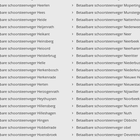
›
lbare schoorsteenveger Heerlen
Betaalbare schoorsteenveger Mopertin
›
lbare schoorsteenveger Hees
Betaalbare schoorsteenveger Munsterg
›
lbare schoorsteenveger Heide
Betaalbare schoorsteenveger Nattenho
›
bare schoorsteenveger Heijenrath
Betaalbare schoorsteenveger Nederweer
›
lbare schoorsteenveger Heikant
Betaalbare schoorsteenveger Neer
›
lbare schoorsteenveger Heinsberg
Betaalbare schoorsteenveger Neerbeek
›
lbare schoorsteenveger Heioord
Betaalbare schoorsteenveger Neerhare
›
lbare schoorsteenveger Heisterbrug
Betaalbare schoorsteenveger Neeritter
›
bare schoorsteenveger Helle
Betaalbare schoorsteenveger Niederbu
›
lbare schoorsteenveger Herkenbosch
Betaalbare schoorsteenveger Niederkr
›
lbare schoorsteenveger Herkenrade
Betaalbare schoorsteenveger Nieuwe H
›
lbare schoorsteenveger Herten
Betaalbare schoorsteenveger Nieuwsta
›
lbare schoorsteenveger Herzogenrath
Betaalbare schoorsteenveger Nijswiller
›
lbare schoorsteenveger Heythuysen
Betaalbare schoorsteenveger Noorbeek
›
bare schoorsteenveger Hillensberg
Betaalbare schoorsteenveger Nunhem
›
lbare schoorsteenveger Hilleshagen
Betaalbare schoorsteenveger Nuth
›
lbare schoorsteenveger Hingen
Betaalbare schoorsteenveger Obbicht
›
lbare schoorsteenveger Hobbelrade
Betaalbare schoorsteenveger obel
›
lbare schoorsteenveger Hoensbroek
Betaalbare schoorsteenveger Oeverein