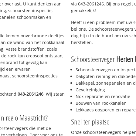
er overlast. U kunt denken aan
via 043-2061246. Bij ons regelt 
ing, schoorsteeninspectie,
gemakkelijk!
nepanelen schoonmaken en
Heeft u een probleem met uw s
bel ons. De schoorsteenvegers 
 olie komen onverbrande deeltjes
dag bij u in de buurt om uw sc
 aan de wand van het rookkanaal
herstellen.
g. Vaste brandstoffen, zoals
t de rook kan creosoot ontstaan,
Schoorsteenveger
Herten
h
enbrand tot gevolg kan
ijd een ervaren
Schoorsteenvegen en inspect
naast schoorsteeninspecties
Dakgoten reining en dakbede
Dakkapel, zonnepanelen en d
Gevelreiniging
 ochtend
043-2061246
! Wij staan
Nok reparatie en renovatie
Bouwen van rookkanalen
Lekkages opsporen en repare
in regio Maastricht?
Snel ter plaatse
oorsteenvegers die met de
Onze schoorsteenvegers helpen 
te verhelpen. Door voor ons te