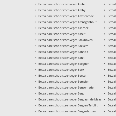
›
›
Betaalbare schoorsteenveger Ambij
Betaa
›
›
Betaalbare schoorsteenveger Amby
Betaal
›
›
Betaalbare schoorsteenveger Amstenrade
Betaa
›
›
Betaalbare schoorsteenveger Arensgenhout
Betaa
›
›
Betaalbare schoorsteenveger Asbroek
Betaa
›
›
Betaalbare schoorsteenveger Asselt
Betaa
›
›
Betaalbare schoorsteenveger Baakhoven
Betaa
›
›
Betaalbare schoorsteenveger Baexem
Betaa
›
›
Betaalbare schoorsteenveger Banholt
Betaal
›
›
Betaalbare schoorsteenveger Bank
Betaa
›
›
Betaalbare schoorsteenveger Beegden
Betaa
›
›
Betaalbare schoorsteenveger Beek
Betaa
›
›
Betaalbare schoorsteenveger Beesel
Betaa
›
›
Betaalbare schoorsteenveger Bemelen
Betaa
›
›
Betaalbare schoorsteenveger Benzenrade
Betaa
›
›
Betaalbare schoorsteenveger Berg
Betaa
›
›
Betaalbare schoorsteenveger Berg aan de Maas
Betaal
›
›
Betaalbare schoorsteenveger Berg en Terblijt
Betaa
›
›
Betaalbare schoorsteenveger Bergenhuizen
Betaa