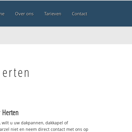
me
Over ons
Tarieven
Contact
Herten
r
Herten
 wilt u uw dakpannen, dakkapel of
arzel niet en neem direct contact met ons op