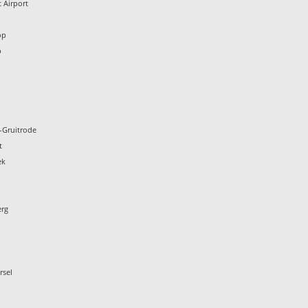
 Airport
n
op
p
-Gruitrode
t
ek
erg
rsel