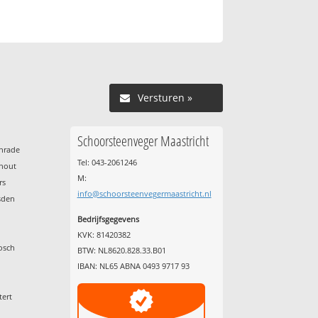
Versturen »
Schoorsteenveger Maastricht
enrade
Tel: 043-2061246
nhout
M:
rs
info@schoorsteenvegermaastricht.nl
sden
Bedrijfsgegevens
KVK: 81420382
osch
BTW: NL8620.828.33.B01
IBAN: NL65 ABNA 0493 9717 93
tert