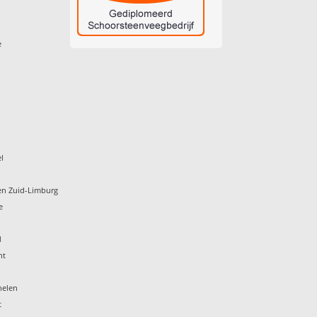
e
l
en Zuid-Limburg
e
d
ht
helen
t