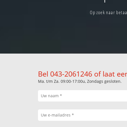
Op zoek naar betaa
Bel 043-2061246 of laat ee
Ma. t/m Za. 09:00-17:00u, Zondags gesloten.