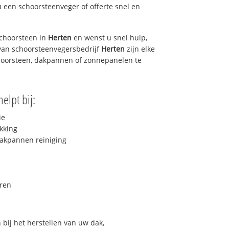
u een schoorsteenveger of offerte snel en
choorsteen in
Herten
en wenst u snel hulp,
van schoorsteenvegersbedrijf
Herten
zijn elke
hoorsteen, dakpannen of zonnepanelen te
elpt bij:
ie
kking
akpannen reiniging
ren
bij het herstellen van uw dak,