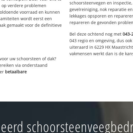
schoorsteenvegen en inspectie,
s op verdere problemen
gevelreiniging, nok reparatie e
voldoende voorraad en kunnen
lekkages opsporen en repareren.
lamiteiten wordt eerst een
repareren de gevonden problem
aak gemaakt voor de definitieve
Bel deze ochtend nog met
043-
043 regio en omgeving, dus ook 
uiteraard in 6229 HX Maastrich
vakmensen werkt dan is de kans
voor uw schoorsteen of dak?
bereiken via onderstaand
ver
betaalbare
eerd schoorsteenveegbedri