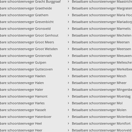
›
bare schoorsteenveger Gracht Burggraaf
Betaalbare schoorsteenveger Maastricht
›
lbare schoorsteenveger Graetheide
Betaalbare schoorsteenveger Margrate
›
lbare schoorsteenveger Grathem
Betaalbare schoorsteenveger Maria Ho
›
lbare schoorsteenveger Grevenbicht
Betaalbare schoorsteenveger Mariador
›
lbare schoorsteenveger Gronsveld
Betaalbare schoorsteenveger Marmelis
›
lbare schoorsteenveger Groot Genhout
Betaalbare schoorsteenveger Mechelen
›
lbare schoorsteenveger Groot Meers
Betaalbare schoorsteenveger Meersen
›
lbare schoorsteenveger Groot Welsden
Betaalbare schoorsteenveger Meerssen
›
lbare schoorsteenveger Grotenrath
Betaalbare schoorsteenveger Meeuwen
›
lbare schoorsteenveger Gulpen
Betaalbare schoorsteenveger Mellesche
›
lbare schoorsteenveger Guttecoven
Betaalbare schoorsteenveger Merkelbe
›
lbare schoorsteenveger Haelen
Betaalbare schoorsteenveger Mesch
›
lbare schoorsteenveger Halen
Betaalbare schoorsteenveger Mheer
›
bare schoorsteenveger Haler
Betaalbare schoorsteenveger Mingersb
›
lbare schoorsteenveger Hamont
Betaalbare schoorsteenveger Moerslag
›
bare schoorsteenveger Harles
Betaalbare schoorsteenveger Mol
›
bare schoorsteenveger Hasselt
Betaalbare schoorsteenveger Molen
›
lbare schoorsteenveger Hatenboer
Betaalbare schoorsteenveger Molenbee
›
lbare schoorsteenveger Heel
Betaalbare schoorsteenveger Montfort
›
lbare schoorsteenveger Heer
Betaalbare schoorsteenveger Moorveld