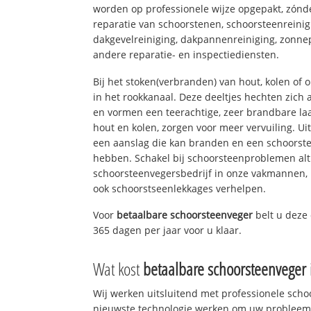
worden op professionele wijze opgepakt, zónd
reparatie van schoorstenen, schoorsteenreinig
dakgevelreiniging, dakpannenreiniging, zon
andere reparatie- en inspectiediensten.
Bij het stoken(verbranden) van hout, kolen of
in het rookkanaal. Deze deeltjes hechten zich
en vormen een teerachtige, zeer brandbare laa
hout en kolen, zorgen voor meer vervuiling. Ui
een aanslag die kan branden en een schoorste
hebben. Schakel bij schoorsteenproblemen alt
schoorsteenvegersbedrijf in onze vakmannen, 
ook schoorstseenlekkages verhelpen.
Voor
betaalbare schoorsteenveger
belt u deze
365 dagen per jaar voor u klaar.
Wat kost
betaalbare schoorsteenveger
Wij werken uitsluitend met professionele sch
nieuwste technologie werken om uw probleem 