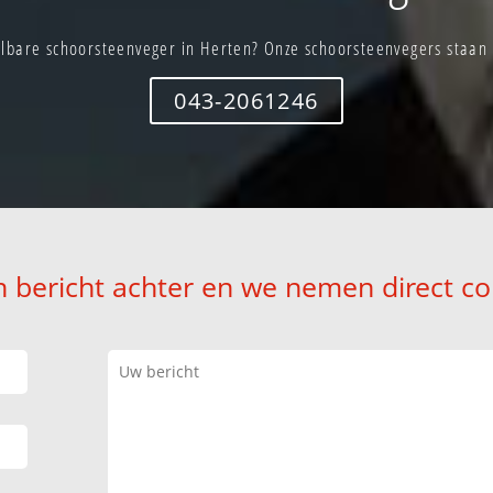
lbare schoorsteenveger in Herten? Onze schoorsteenvegers staan d
043-2061246
n bericht achter en we nemen direct co