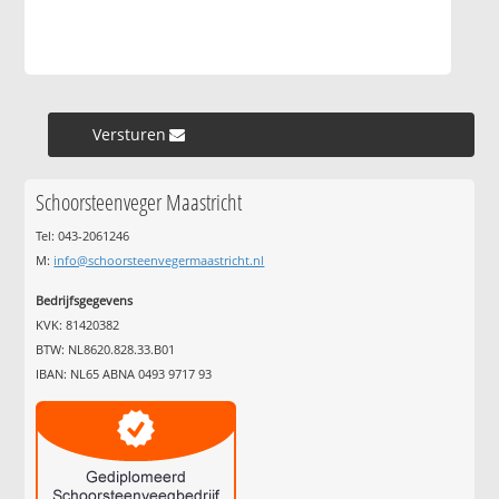
Versturen »
Schoorsteenveger Maastricht
Tel: 043-2061246
M:
info@schoorsteenvegermaastricht.nl
Bedrijfsgegevens
KVK: 81420382
BTW: NL8620.828.33.B01
IBAN: NL65 ABNA 0493 9717 93