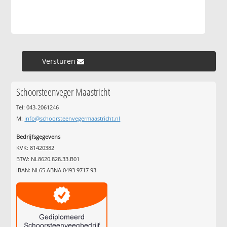
Versturen »
Schoorsteenveger Maastricht
Tel: 043-2061246
M:
info@schoorsteenvegermaastricht.nl
Bedrijfsgegevens
KVK: 81420382
BTW: NL8620.828.33.B01
IBAN: NL65 ABNA 0493 9717 93