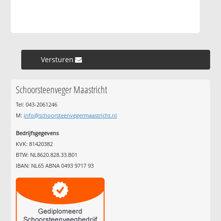
Versturen »
Schoorsteenveger Maastricht
Tel: 043-2061246
M:
info@schoorsteenvegermaastricht.nl
Bedrijfsgegevens
KVK: 81420382
BTW: NL8620.828.33.B01
IBAN: NL65 ABNA 0493 9717 93