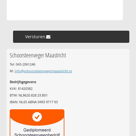
Versturen »
Schoorsteenveger Maastricht
Tel: 043-2061246
M:
info@schoorsteenvegermaastricht.nl
Bedrijfsgegevens
KVK: 81420382
BTW: NL8620.828.33.B01
IBAN: NL65 ABNA 0493 9717 93