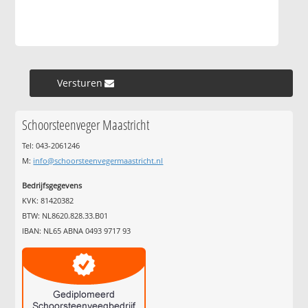
Versturen »
Schoorsteenveger Maastricht
Tel: 043-2061246
M:
info@schoorsteenvegermaastricht.nl
Bedrijfsgegevens
KVK: 81420382
BTW: NL8620.828.33.B01
IBAN: NL65 ABNA 0493 9717 93