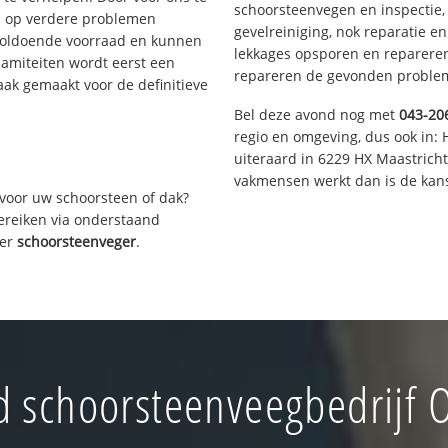
schoorsteenvegen en inspectie,
s op verdere problemen
gevelreiniging, nok reparatie e
voldoende voorraad en kunnen
lekkages opsporen en repareren.
lamiteiten wordt eerst een
repareren de gevonden problem
aak gemaakt voor de definitieve
Bel deze avond nog met
043-20
regio en omgeving, dus ook in: 
uiteraard in 6229 HX Maastrich
vakmensen werkt dan is de kans
voor uw schoorsteen of dak?
bereiken via onderstaand
ver
schoorsteenveger
.
 schoorsteenveegbedrijf 