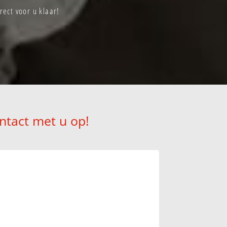
ect voor u klaar!
ntact met u op!