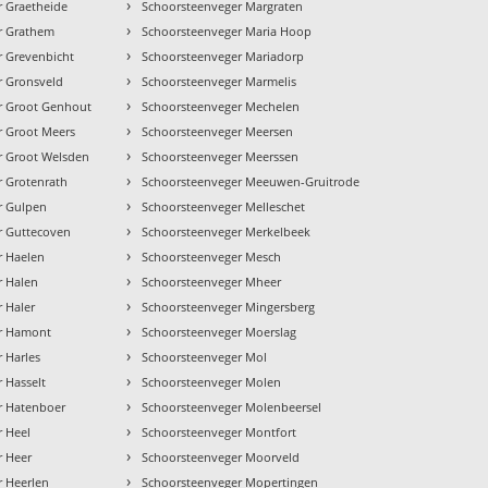
›
r Graetheide
Schoorsteenveger Margraten
›
r Grathem
Schoorsteenveger Maria Hoop
›
r Grevenbicht
Schoorsteenveger Mariadorp
›
r Gronsveld
Schoorsteenveger Marmelis
›
r Groot Genhout
Schoorsteenveger Mechelen
›
r Groot Meers
Schoorsteenveger Meersen
›
r Groot Welsden
Schoorsteenveger Meerssen
›
r Grotenrath
Schoorsteenveger Meeuwen-Gruitrode
›
r Gulpen
Schoorsteenveger Melleschet
›
r Guttecoven
Schoorsteenveger Merkelbeek
›
r Haelen
Schoorsteenveger Mesch
›
r Halen
Schoorsteenveger Mheer
›
 Haler
Schoorsteenveger Mingersberg
›
r Hamont
Schoorsteenveger Moerslag
›
 Harles
Schoorsteenveger Mol
›
 Hasselt
Schoorsteenveger Molen
›
r Hatenboer
Schoorsteenveger Molenbeersel
›
r Heel
Schoorsteenveger Montfort
›
r Heer
Schoorsteenveger Moorveld
›
r Heerlen
Schoorsteenveger Mopertingen