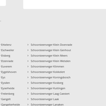
.
›
 Erkelenz
Schoorsteenveger Klein Doenrade
›
 Eschweiler
Schoorsteenveger Klein Genhout
›
 Etsberg
Schoorsteenveger Klein Meers
›
r Etzenrade
Schoorsteenveger Klein Welsden
›
r Euverem
Schoorsteenveger Klimmen
›
r Eygelshoven
Schoorsteenveger Kokkelert
›
r Eys
Schoorsteenveger Koningsbosch
›
r Eysden
Schoorsteenveger Kosberg
›
 Eyserheide
Schoorsteenveger Kuttingen
›
 Frelenberg
Schoorsteenveger Laag Caestert
›
r Gangelt
Schoorsteenveger Laak
›
r Gangelterheide
Schoorsteenveger Lanaken