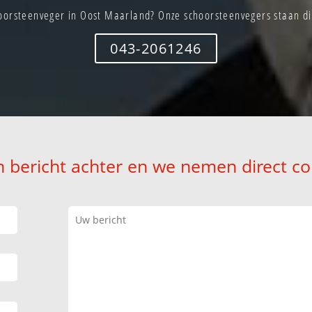
oorsteenveger in Oost Maarland? Onze schoorsteenvegers staan dir
043-2061246
n bericht achter en we nemen direct co