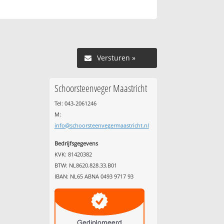
Versturen »
Schoorsteenveger Maastricht
Tel: 043-2061246
M:
info@schoorsteenvegermaastricht.nl
Bedrijfsgegevens
KVK: 81420382
BTW: NL8620.828.33.B01
IBAN: NL65 ABNA 0493 9717 93