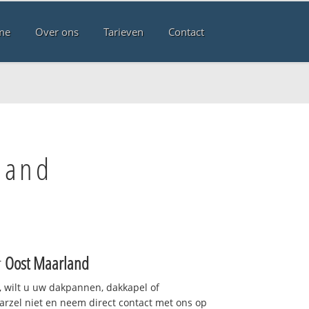
me
Over ons
Tarieven
Contact
land
r
Oost Maarland
 wilt u uw dakpannen, dakkapel of
arzel niet en neem direct contact met ons op