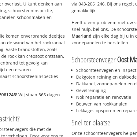
er overlast. U kunt denken aan
via 043-2061246. Bij ons regelt 
ing, schoorsteeninspectie,
gemakkelijk!
nepanelen schoonmaken en
Heeft u een probleem met uw s
snel hulp, bel ons. De schoors
 olie komen onverbrande deeltjes
Maarland
zijn elke dag bij u i
 aan de wand van het rookkanaal
zonnepanelen te herstellen.
g. Vaste brandstoffen, zoals
t de rook kan creosoot ontstaan,
Schoorsteenveger
Oost M
enbrand tot gevolg kan
ijd een ervaren
Schoorsteenvegen en inspect
naast schoorsteeninspecties
Dakgoten reining en dakbede
Dakkapel, zonnepanelen en d
Gevelreiniging
2061246
! Wij staan 365 dagen
Nok reparatie en renovatie
Bouwen van rookkanalen
Lekkages opsporen en repare
stricht?
Snel ter plaatse
oorsteenvegers die met de
Onze schoorsteenvegers helpen 
te verhelpen. Door voor ons te