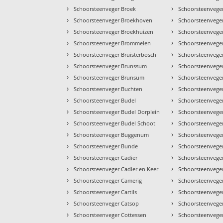
›
›
Schoorsteenveger Broek
Schoorsteenvege
›
›
Schoorsteenveger Broekhoven
Schoorsteenvege
›
›
Schoorsteenveger Broekhuizen
Schoorsteenveger
›
›
Schoorsteenveger Brommelen
Schoorsteenvege
›
›
Schoorsteenveger Bruisterbosch
Schoorsteenvege
›
›
Schoorsteenveger Brunssum
Schoorsteenvege
›
›
Schoorsteenveger Brunsum
Schoorsteenveger
›
›
Schoorsteenveger Buchten
Schoorsteenveger
›
›
Schoorsteenveger Budel
Schoorsteenvege
›
›
Schoorsteenveger Budel Dorplein
Schoorsteenvege
›
›
Schoorsteenveger Budel Schoot
Schoorsteenvege
›
›
Schoorsteenveger Buggenum
Schoorsteenvege
›
›
Schoorsteenveger Bunde
Schoorsteenvege
›
›
Schoorsteenveger Cadier
Schoorsteenveger
›
›
Schoorsteenveger Cadier en Keer
Schoorsteenveger
›
›
Schoorsteenveger Camerig
Schoorsteenvege
›
›
Schoorsteenveger Cartils
Schoorsteenvege
›
›
Schoorsteenveger Catsop
Schoorsteenvege
›
›
Schoorsteenveger Cottessen
Schoorsteenvege