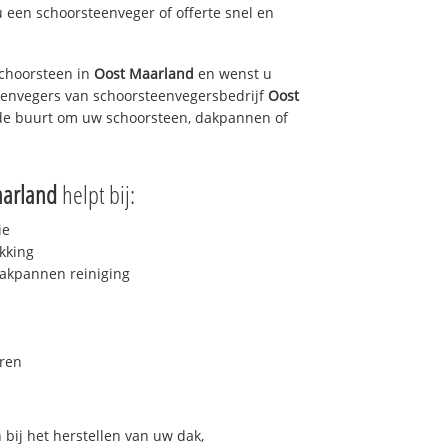
u een schoorsteenveger of offerte snel en
choorsteen in
Oost Maarland
en wenst u
teenvegers van schoorsteenvegersbedrijf
Oost
n de buurt om uw schoorsteen, dakpannen of
aarland
helpt bij:
ie
kking
akpannen reiniging
ren
bij het herstellen van uw dak,