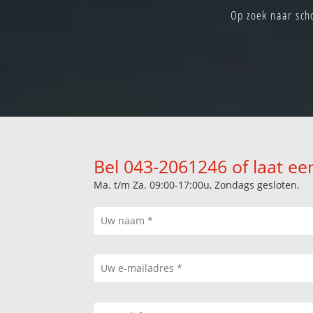
Op zoek naar sch
Bel 043-2061246 of laat ee
Ma. t/m Za. 09:00-17:00u, Zondags gesloten.