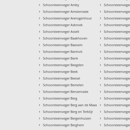
›
›
Schoorsteenveger Amby
Schoorsteenveger
›
›
Schoorsteenveger Amstenrade
Schoorsteenvege
›
›
Schoorsteenveger Arensgenhout
Schoorsteenvege
›
›
Schoorsteenveger Asbroek
Schoorsteenvege
›
›
Schoorsteenveger Asselt
Schoorsteenveger
›
›
Schoorsteenveger Baakhoven
Schoorsteenveger
›
›
Schoorsteenveger Baexem
Schoorsteenvege
›
›
Schoorsteenveger Banholt
Schoorsteenveger
›
›
Schoorsteenveger Bank
Schoorsteenvege
›
›
Schoorsteenveger Beegden
Schoorsteenvege
›
›
Schoorsteenveger Beek
Schoorsteenvege
›
›
Schoorsteenveger Beesel
Schoorsteenvege
›
›
Schoorsteenveger Bemelen
Schoorsteenveger
›
›
Schoorsteenveger Benzenrade
Schoorsteenvege
›
›
Schoorsteenveger Berg
Schoorsteenveger
›
›
Schoorsteenveger Berg aan de Maas
Schoorsteenveger
›
›
Schoorsteenveger Berg en Terblijt
Schoorsteenvege
›
›
Schoorsteenveger Bergenhuizen
Schoorsteenvege
›
›
Schoorsteenveger Berghem
Schoorsteenveger