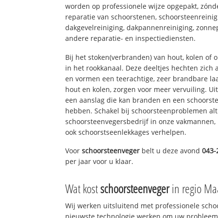
worden op professionele wijze opgepakt, zónd
reparatie van schoorstenen, schoorsteenreinig
dakgevelreiniging, dakpannenreiniging, zon
andere reparatie- en inspectiediensten.
Bij het stoken(verbranden) van hout, kolen of
in het rookkanaal. Deze deeltjes hechten zich
en vormen een teerachtige, zeer brandbare laa
hout en kolen, zorgen voor meer vervuiling. Ui
een aanslag die kan branden en een schoorste
hebben. Schakel bij schoorsteenproblemen alt
schoorsteenvegersbedrijf in onze vakmannen, 
ook schoorstseenlekkages verhelpen.
Voor
schoorsteenveger
belt u deze avond
043-
per jaar voor u klaar.
Wat kost
schoorsteenveger
in regio Maa
Wij werken uitsluitend met professionele sch
nieuwste technologie werken om uw probleem 