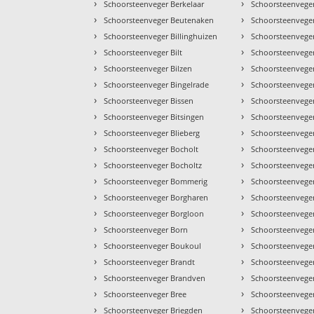
›
›
Schoorsteenveger Berkelaar
Schoorsteenvege
›
›
Schoorsteenveger Beutenaken
Schoorsteenvege
›
›
Schoorsteenveger Billinghuizen
Schoorsteenvege
›
›
Schoorsteenveger Bilt
Schoorsteenvege
›
›
Schoorsteenveger Bilzen
Schoorsteenvege
›
›
Schoorsteenveger Bingelrade
Schoorsteenvege
›
›
Schoorsteenveger Bissen
Schoorsteenvege
›
›
Schoorsteenveger Bitsingen
Schoorsteenvege
›
›
Schoorsteenveger Blieberg
Schoorsteenvege
›
›
Schoorsteenveger Bocholt
Schoorsteenvege
›
›
Schoorsteenveger Bocholtz
Schoorsteenvege
›
›
Schoorsteenveger Bommerig
Schoorsteenvege
›
›
Schoorsteenveger Borgharen
Schoorsteenveger
›
›
Schoorsteenveger Borgloon
Schoorsteenvege
›
›
Schoorsteenveger Born
Schoorsteenveger
›
›
Schoorsteenveger Boukoul
Schoorsteenveger
›
›
Schoorsteenveger Brandt
Schoorsteenvege
›
›
Schoorsteenveger Brandven
Schoorsteenvege
›
›
Schoorsteenveger Bree
Schoorsteenvege
›
›
Schoorsteenveger Briegden
Schoorsteenvege