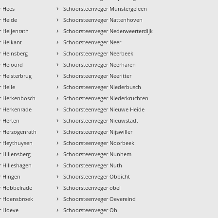
›
r Hees
Schoorsteenveger Munstergeleen
›
r Heide
Schoorsteenveger Nattenhoven
›
 Heijenrath
Schoorsteenveger Nederweerterdijk
›
r Heikant
Schoorsteenveger Neer
›
r Heinsberg
Schoorsteenveger Neerbeek
›
r Heioord
Schoorsteenveger Neerharen
›
 Heisterbrug
Schoorsteenveger Neeritter
›
 Helle
Schoorsteenveger Niederbusch
›
r Herkenbosch
Schoorsteenveger Niederkruchten
›
r Herkenrade
Schoorsteenveger Nieuwe Heide
›
r Herten
Schoorsteenveger Nieuwstadt
›
r Herzogenrath
Schoorsteenveger Nijswiller
›
r Heythuysen
Schoorsteenveger Noorbeek
›
 Hillensberg
Schoorsteenveger Nunhem
›
 Hilleshagen
Schoorsteenveger Nuth
›
r Hingen
Schoorsteenveger Obbicht
›
r Hobbelrade
Schoorsteenveger obel
›
r Hoensbroek
Schoorsteenveger Oevereind
›
r Hoeve
Schoorsteenveger Oh