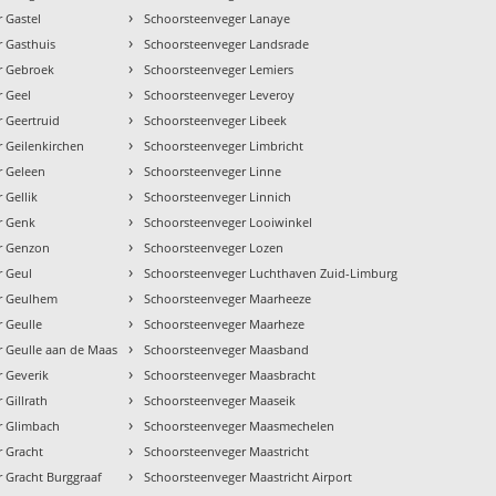
›
 Gastel
Schoorsteenveger Lanaye
›
r Gasthuis
Schoorsteenveger Landsrade
›
r Gebroek
Schoorsteenveger Lemiers
›
r Geel
Schoorsteenveger Leveroy
›
 Geertruid
Schoorsteenveger Libeek
›
 Geilenkirchen
Schoorsteenveger Limbricht
›
r Geleen
Schoorsteenveger Linne
›
 Gellik
Schoorsteenveger Linnich
›
r Genk
Schoorsteenveger Looiwinkel
›
r Genzon
Schoorsteenveger Lozen
›
r Geul
Schoorsteenveger Luchthaven Zuid-Limburg
›
r Geulhem
Schoorsteenveger Maarheeze
›
 Geulle
Schoorsteenveger Maarheze
›
r Geulle aan de Maas
Schoorsteenveger Maasband
›
 Geverik
Schoorsteenveger Maasbracht
›
 Gillrath
Schoorsteenveger Maaseik
›
r Glimbach
Schoorsteenveger Maasmechelen
›
r Gracht
Schoorsteenveger Maastricht
›
 Gracht Burggraaf
Schoorsteenveger Maastricht Airport