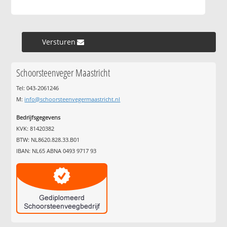
Versturen »
Schoorsteenveger Maastricht
Tel: 043-2061246
M:
info@schoorsteenvegermaastricht.nl
Bedrijfsgegevens
KVK: 81420382
BTW: NL8620.828.33.B01
IBAN: NL65 ABNA 0493 9717 93