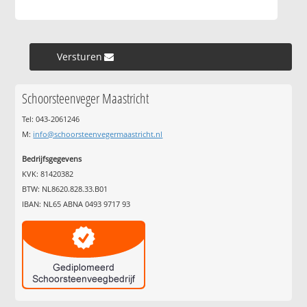
Versturen »
Schoorsteenveger Maastricht
Tel: 043-2061246
M:
info@schoorsteenvegermaastricht.nl
Bedrijfsgegevens
KVK: 81420382
BTW: NL8620.828.33.B01
IBAN: NL65 ABNA 0493 9717 93