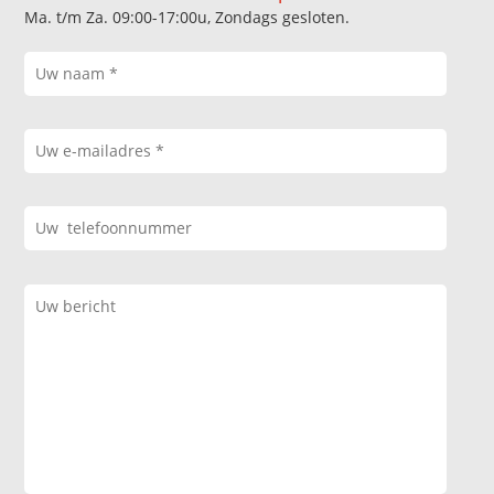
Ma. t/m Za. 09:00-17:00u, Zondags gesloten.