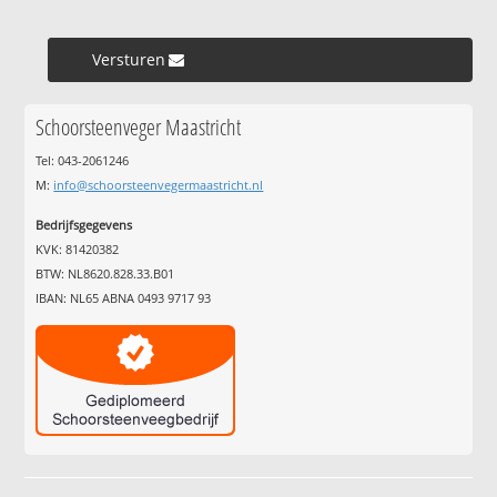
Versturen »
Schoorsteenveger Maastricht
Tel: 043-2061246
M:
info@schoorsteenvegermaastricht.nl
Bedrijfsgegevens
KVK: 81420382
BTW: NL8620.828.33.B01
IBAN: NL65 ABNA 0493 9717 93