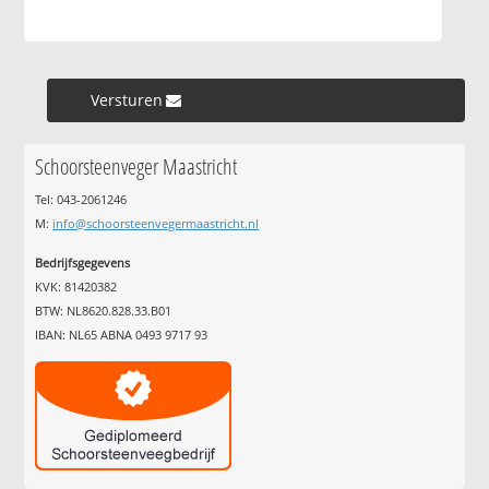
Versturen »
Schoorsteenveger Maastricht
Tel: 043-2061246
M:
info@schoorsteenvegermaastricht.nl
Bedrijfsgegevens
KVK: 81420382
BTW: NL8620.828.33.B01
IBAN: NL65 ABNA 0493 9717 93