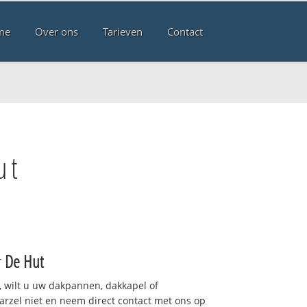
me
Over ons
Tarieven
Contact
ut
r
De Hut
 wilt u uw dakpannen, dakkapel of
arzel niet en neem direct contact met ons op