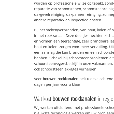
worden op professionele wijze opgepakt, zónd
reparatie van schoorstenen, schoorsteenreinig
dakgevelreiniging, dakpannenreiniging, zon
andere reparatie- en inspectiediensten.
Bij het stoken(verbranden) van hout, kolen of
in het rookkanaal. Deze deeltjes hechten zich
en vormen een teerachtige, zeer brandbare laa
hout en kolen, zorgen voor meer vervuiling. Ui
een aanslag die kan branden en een schoorste
hebben. Schakel bij schoorsteenproblemen alt
schoorsteenvegersbedrijf in onze vakmannen, 
ook schoorstseenlekkages verhelpen.
Voor
bouwen rookkanalen
belt u deze ochten
dagen per jaar voor u klaar.
Wat kost
bouwen rookkanalen
in regio
Wij werken uitsluitend met professionele sch
nieuwste technologie werken om uw probleem 