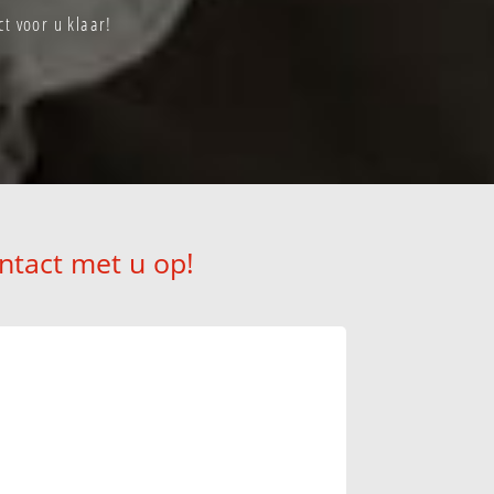
t voor u klaar!
ntact met u op!