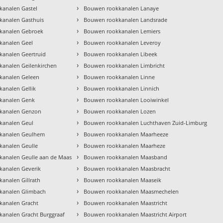
›
analen Gastel
Bouwen rookkanalen Lanaye
›
kanalen Gasthuis
Bouwen rookkanalen Landsrade
›
kanalen Gebroek
Bouwen rookkanalen Lemiers
›
kanalen Geel
Bouwen rookkanalen Leveroy
›
analen Geertruid
Bouwen rookkanalen Libeek
›
analen Geilenkirchen
Bouwen rookkanalen Limbricht
›
kanalen Geleen
Bouwen rookkanalen Linne
›
analen Gellik
Bouwen rookkanalen Linnich
›
kanalen Genk
Bouwen rookkanalen Looiwinkel
›
kanalen Genzon
Bouwen rookkanalen Lozen
›
kanalen Geul
Bouwen rookkanalen Luchthaven Zuid-Limburg
›
kanalen Geulhem
Bouwen rookkanalen Maarheeze
›
analen Geulle
Bouwen rookkanalen Maarheze
›
analen Geulle aan de Maas
Bouwen rookkanalen Maasband
›
kanalen Geverik
Bouwen rookkanalen Maasbracht
›
analen Gillrath
Bouwen rookkanalen Maaseik
›
kanalen Glimbach
Bouwen rookkanalen Maasmechelen
›
kanalen Gracht
Bouwen rookkanalen Maastricht
›
analen Gracht Burggraaf
Bouwen rookkanalen Maastricht Airport