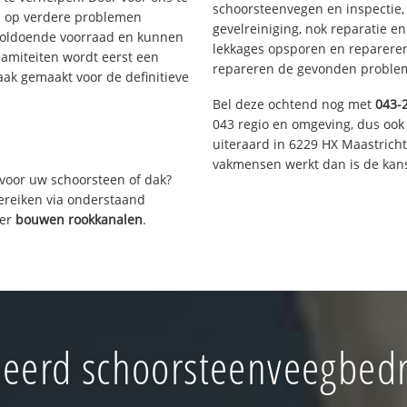
schoorsteenvegen en inspectie,
s op verdere problemen
gevelreiniging, nok reparatie e
voldoende voorraad en kunnen
lekkages opsporen en repareren.
lamiteiten wordt eerst een
repareren de gevonden problem
aak gemaakt voor de definitieve
Bel deze ochtend nog met
043-
043 regio en omgeving, dus ook 
uiteraard in 6229 HX Maastrich
vakmensen werkt dan is de kans
voor uw schoorsteen of dak?
bereiken via onderstaand
ver
bouwen rookkanalen
.
eerd schoorsteenveegbedri