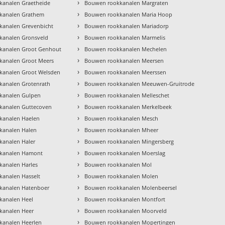
›
kanalen Graetheide
Bouwen rookkanalen Margraten
›
kanalen Grathem
Bouwen rookkanalen Maria Hoop
›
kanalen Grevenbicht
Bouwen rookkanalen Mariadorp
›
kanalen Gronsveld
Bouwen rookkanalen Marmelis
›
kanalen Groot Genhout
Bouwen rookkanalen Mechelen
›
kanalen Groot Meers
Bouwen rookkanalen Meersen
›
kanalen Groot Welsden
Bouwen rookkanalen Meerssen
›
kanalen Grotenrath
Bouwen rookkanalen Meeuwen-Gruitrode
›
kanalen Gulpen
Bouwen rookkanalen Melleschet
›
kanalen Guttecoven
Bouwen rookkanalen Merkelbeek
›
kanalen Haelen
Bouwen rookkanalen Mesch
›
kanalen Halen
Bouwen rookkanalen Mheer
›
analen Haler
Bouwen rookkanalen Mingersberg
›
kanalen Hamont
Bouwen rookkanalen Moerslag
›
analen Harles
Bouwen rookkanalen Mol
›
analen Hasselt
Bouwen rookkanalen Molen
›
kanalen Hatenboer
Bouwen rookkanalen Molenbeersel
›
kanalen Heel
Bouwen rookkanalen Montfort
›
kanalen Heer
Bouwen rookkanalen Moorveld
›
kanalen Heerlen
Bouwen rookkanalen Mopertingen