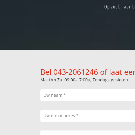
Op zoek naar b
Bel 043-2061246 of laat ee
Ma. t/m Za. 09:00-17:00u, Zondags gesloten.