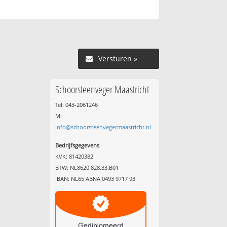
Versturen »
Schoorsteenveger Maastricht
Tel: 043-2061246
M:
info@schoorsteenvegermaastricht.nl
Bedrijfsgegevens
KVK: 81420382
BTW: NL8620.828.33.B01
IBAN: NL65 ABNA 0493 9717 93