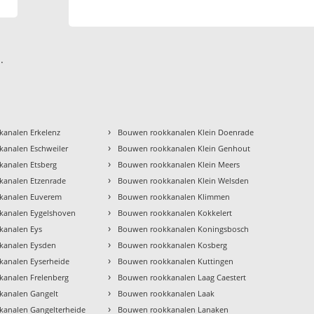
.
›
analen Erkelenz
Bouwen rookkanalen Klein Doenrade
›
analen Eschweiler
Bouwen rookkanalen Klein Genhout
›
analen Etsberg
Bouwen rookkanalen Klein Meers
›
kanalen Etzenrade
Bouwen rookkanalen Klein Welsden
›
kanalen Euverem
Bouwen rookkanalen Klimmen
›
kanalen Eygelshoven
Bouwen rookkanalen Kokkelert
›
kanalen Eys
Bouwen rookkanalen Koningsbosch
›
kanalen Eysden
Bouwen rookkanalen Kosberg
›
analen Eyserheide
Bouwen rookkanalen Kuttingen
›
analen Frelenberg
Bouwen rookkanalen Laag Caestert
›
kanalen Gangelt
Bouwen rookkanalen Laak
›
analen Gangelterheide
Bouwen rookkanalen Lanaken