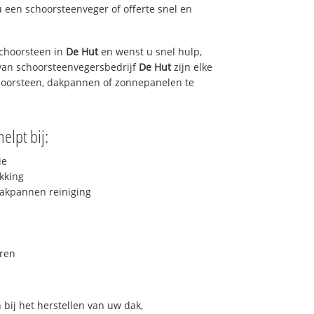
u een schoorsteenveger of offerte snel en
choorsteen in
De Hut
en wenst u snel hulp,
van schoorsteenvegersbedrijf
De Hut
zijn elke
hoorsteen, dakpannen of zonnepanelen te
elpt bij:
ie
kking
akpannen reiniging
ren
bij het herstellen van uw dak,