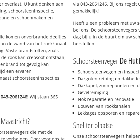
er overlast. U kunt denken aan
via 043-2061246. Bij ons regelt 
ing, schoorsteeninspectie,
gemakkelijk!
nepanelen schoonmaken en
Heeft u een probleem met uw s
bel ons. De schoorsteenvegers 
 olie komen onverbrande deeltjes
dag bij u in de buurt om uw sc
 aan de wand van het rookkanaal
herstellen.
g. Vaste brandstoffen, zoals
t de rook kan creosoot ontstaan,
Schoorsteenveger
De Hut
h
enbrand tot gevolg kan
ijd een ervaren
Schoorsteenvegen en inspect
naast schoorsteeninspecties
Dakgoten reining en dakbede
Dakkapel, zonnepanelen en d
Gevelreiniging
d
043-2061246
! Wij staan 365
Nok reparatie en renovatie
Bouwen van rookkanalen
Lekkages opsporen en repare
 Maastricht?
Snel ter plaatse
oorsteenvegers die met de
Onze schoorsteenvegers helpen 
te verhelpen. Door voor ons te