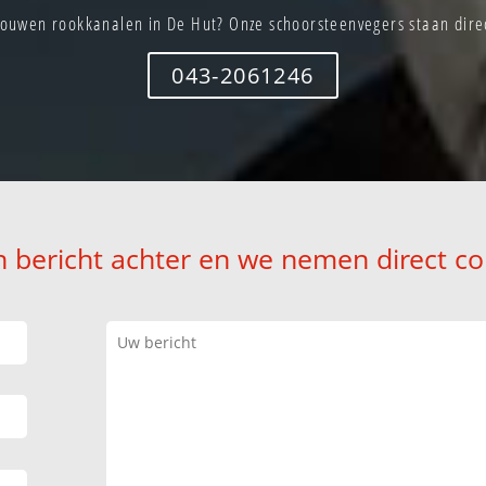
ouwen rookkanalen in De Hut? Onze schoorsteenvegers staan direc
043-2061246
n bericht achter en we nemen direct co