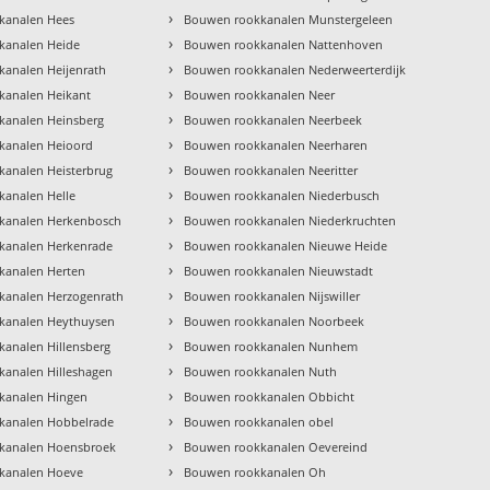
›
kanalen Hees
Bouwen rookkanalen Munstergeleen
›
kanalen Heide
Bouwen rookkanalen Nattenhoven
›
analen Heijenrath
Bouwen rookkanalen Nederweerterdijk
›
kanalen Heikant
Bouwen rookkanalen Neer
›
kanalen Heinsberg
Bouwen rookkanalen Neerbeek
›
kanalen Heioord
Bouwen rookkanalen Neerharen
›
analen Heisterbrug
Bouwen rookkanalen Neeritter
›
analen Helle
Bouwen rookkanalen Niederbusch
›
kanalen Herkenbosch
Bouwen rookkanalen Niederkruchten
›
kanalen Herkenrade
Bouwen rookkanalen Nieuwe Heide
›
kanalen Herten
Bouwen rookkanalen Nieuwstadt
›
kanalen Herzogenrath
Bouwen rookkanalen Nijswiller
›
kanalen Heythuysen
Bouwen rookkanalen Noorbeek
›
analen Hillensberg
Bouwen rookkanalen Nunhem
›
analen Hilleshagen
Bouwen rookkanalen Nuth
›
kanalen Hingen
Bouwen rookkanalen Obbicht
›
kanalen Hobbelrade
Bouwen rookkanalen obel
›
kanalen Hoensbroek
Bouwen rookkanalen Oevereind
›
kanalen Hoeve
Bouwen rookkanalen Oh