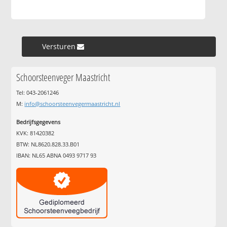
Versturen »
Schoorsteenveger Maastricht
Tel: 043-2061246
M:
info@schoorsteenvegermaastricht.nl
Bedrijfsgegevens
KVK: 81420382
BTW: NL8620.828.33.B01
IBAN: NL65 ABNA 0493 9717 93