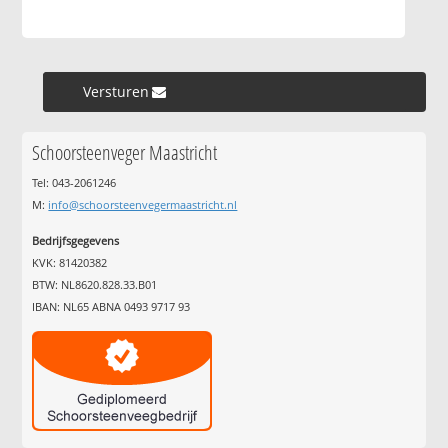
Versturen »
Schoorsteenveger Maastricht
Tel: 043-2061246
M:
info@schoorsteenvegermaastricht.nl
Bedrijfsgegevens
KVK: 81420382
BTW: NL8620.828.33.B01
IBAN: NL65 ABNA 0493 9717 93