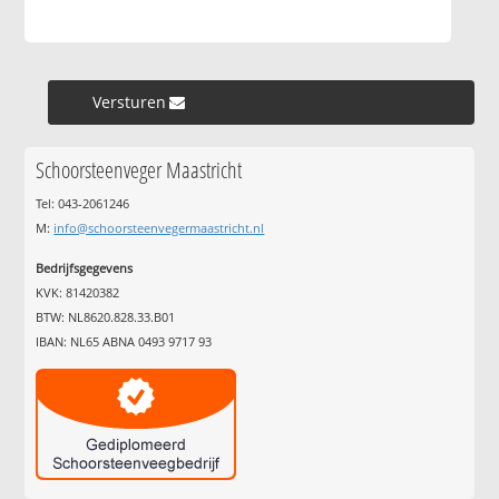
Versturen »
Schoorsteenveger Maastricht
Tel: 043-2061246
M:
info@schoorsteenvegermaastricht.nl
Bedrijfsgegevens
KVK: 81420382
BTW: NL8620.828.33.B01
IBAN: NL65 ABNA 0493 9717 93