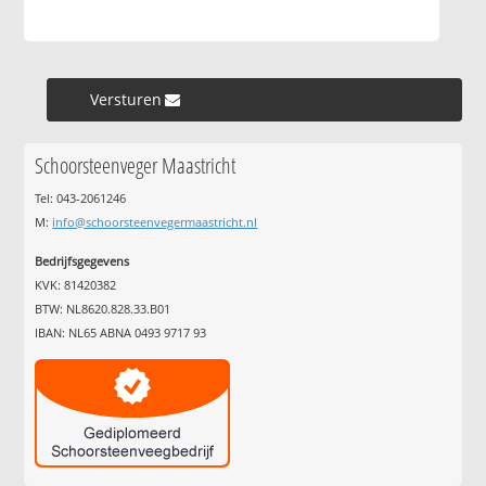
Versturen »
Schoorsteenveger Maastricht
Tel: 043-2061246
M:
info@schoorsteenvegermaastricht.nl
Bedrijfsgegevens
KVK: 81420382
BTW: NL8620.828.33.B01
IBAN: NL65 ABNA 0493 9717 93