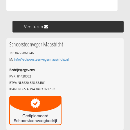
Versturen »
Schoorsteenveger Maastricht
Tel: 043-2061246
M:
info@schoorsteenvegermaastricht.nl
Bedrijfsgegevens
KVK: 81420382
BTW: NL8620.828.33.B01
IBAN: NL65 ABNA 0493 9717 93