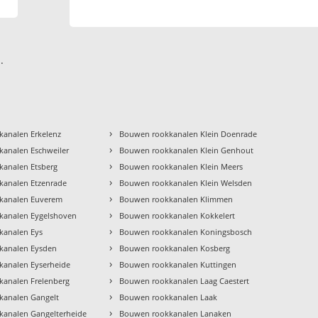
.
›
analen Erkelenz
Bouwen rookkanalen Klein Doenrade
›
analen Eschweiler
Bouwen rookkanalen Klein Genhout
›
analen Etsberg
Bouwen rookkanalen Klein Meers
›
kanalen Etzenrade
Bouwen rookkanalen Klein Welsden
›
kanalen Euverem
Bouwen rookkanalen Klimmen
›
kanalen Eygelshoven
Bouwen rookkanalen Kokkelert
›
kanalen Eys
Bouwen rookkanalen Koningsbosch
›
kanalen Eysden
Bouwen rookkanalen Kosberg
›
analen Eyserheide
Bouwen rookkanalen Kuttingen
›
analen Frelenberg
Bouwen rookkanalen Laag Caestert
›
kanalen Gangelt
Bouwen rookkanalen Laak
›
analen Gangelterheide
Bouwen rookkanalen Lanaken