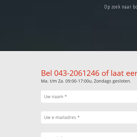
Op zoek naar b
Bel 043-2061246 of laat ee
Ma. t/m Za. 09:00-17:00u, Zondags gesloten.