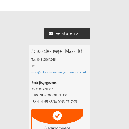
Versturen »
Schoorsteenveger Maastricht
Tel: 043-2061246
M:
info@schoorsteenvegermaastricht.nl
Bedrijfsgegevens
KVK: 81420382
BTW: NL8620.828.33.B01
IBAN: NL65 ABNA 0493 9717 93