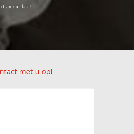
t voor u klaar!
ntact met u op!