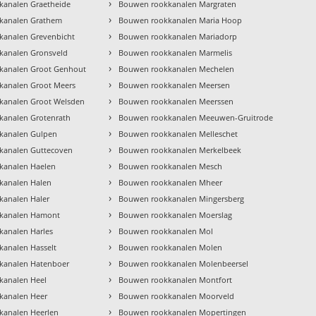
›
kanalen Graetheide
Bouwen rookkanalen Margraten
›
kanalen Grathem
Bouwen rookkanalen Maria Hoop
›
kanalen Grevenbicht
Bouwen rookkanalen Mariadorp
›
kanalen Gronsveld
Bouwen rookkanalen Marmelis
›
kanalen Groot Genhout
Bouwen rookkanalen Mechelen
›
kanalen Groot Meers
Bouwen rookkanalen Meersen
›
kanalen Groot Welsden
Bouwen rookkanalen Meerssen
›
kanalen Grotenrath
Bouwen rookkanalen Meeuwen-Gruitrode
›
kanalen Gulpen
Bouwen rookkanalen Melleschet
›
kanalen Guttecoven
Bouwen rookkanalen Merkelbeek
›
kanalen Haelen
Bouwen rookkanalen Mesch
›
kanalen Halen
Bouwen rookkanalen Mheer
›
analen Haler
Bouwen rookkanalen Mingersberg
›
kanalen Hamont
Bouwen rookkanalen Moerslag
›
analen Harles
Bouwen rookkanalen Mol
›
analen Hasselt
Bouwen rookkanalen Molen
›
kanalen Hatenboer
Bouwen rookkanalen Molenbeersel
›
kanalen Heel
Bouwen rookkanalen Montfort
›
kanalen Heer
Bouwen rookkanalen Moorveld
›
kanalen Heerlen
Bouwen rookkanalen Mopertingen