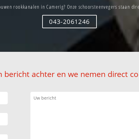
ouwen rookkanalen in Camerig? Onze schoorsteenvegers staan direc
043-2061246
n bericht achter en we nemen direct co