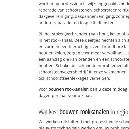
worden op professionele wijze opgepakt, zónd
reparatie van schoorstenen, schoorsteenreinig
dakgevelreiniging, dakpannenreiniging, zon
andere reparatie- en inspectiediensten.
Bij het stoken(verbranden) van hout, kolen of
in het rookkanaal. Deze deeltjes hechten zich
en vormen een teerachtige, zeer brandbare laa
hout en kolen, zorgen voor meer vervuiling. Ui
een aanslag die kan branden en een schoorste
hebben. Schakel bij schoorsteenproblemen alt
schoorsteenvegersbedrijf in onze vakmannen, 
ook schoorstseenlekkages verhelpen.
Voor
bouwen rookkanalen
belt u deze middag
dagen per jaar voor u klaar.
Wat kost
bouwen rookkanalen
in regio
Wij werken uitsluitend met professionele sch
nieuwste technologie werken om uw probleem 