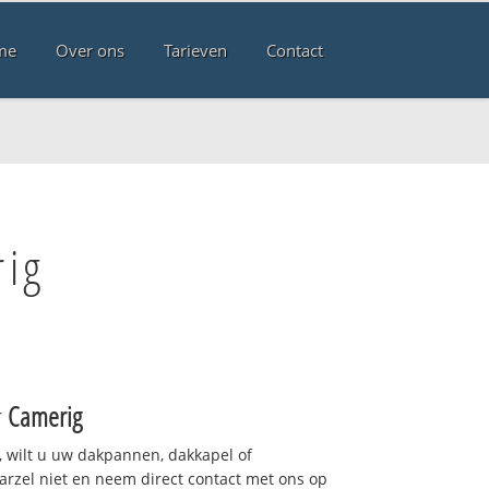
me
Over ons
Tarieven
Contact
rig
r
Camerig
 wilt u uw dakpannen, dakkapel of
arzel niet en neem direct contact met ons op