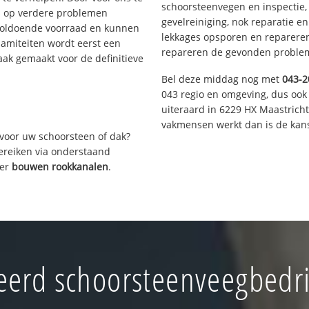
schoorsteenvegen en inspectie,
s op verdere problemen
gevelreiniging, nok reparatie e
voldoende voorraad en kunnen
lekkages opsporen en repareren.
lamiteiten wordt eerst een
repareren de gevonden problem
aak gemaakt voor de definitieve
Bel deze middag nog met
043-2
043 regio en omgeving, dus ook 
uiteraard in 6229 HX Maastrich
vakmensen werkt dan is de kans
voor uw schoorsteen of dak?
bereiken via onderstaand
ver
bouwen rookkanalen
.
erd schoorsteenveegbedri