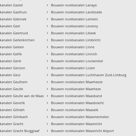
›
analen Gastel
Bouwen rookkanalen Lanaye
›
kanalen Gasthuis
Bouwen rookkanalen Landsrade
›
kanalen Gebroek
Bouwen rookkanalen Lemiers
›
kanalen Geel
Bouwen rookkanalen Leveroy
›
analen Geertruid
Bouwen rookkanalen Libeek
›
analen Geilenkirchen
Bouwen rookkanalen Limbricht
›
kanalen Geleen
Bouwen rookkanalen Linne
›
analen Gellik
Bouwen rookkanalen Linnich
›
kanalen Genk
Bouwen rookkanalen Looiwinkel
›
kanalen Genzon
Bouwen rookkanalen Lozen
›
kanalen Geul
Bouwen rookkanalen Luchthaven Zuid-Limburg
›
kanalen Geulhem
Bouwen rookkanalen Maarheeze
›
analen Geulle
Bouwen rookkanalen Maarheze
›
analen Geulle aan de Maas
Bouwen rookkanalen Maasband
›
kanalen Geverik
Bouwen rookkanalen Maasbracht
›
analen Gillrath
Bouwen rookkanalen Maaseik
›
kanalen Glimbach
Bouwen rookkanalen Maasmechelen
›
kanalen Gracht
Bouwen rookkanalen Maastricht
›
analen Gracht Burggraaf
Bouwen rookkanalen Maastricht Airport