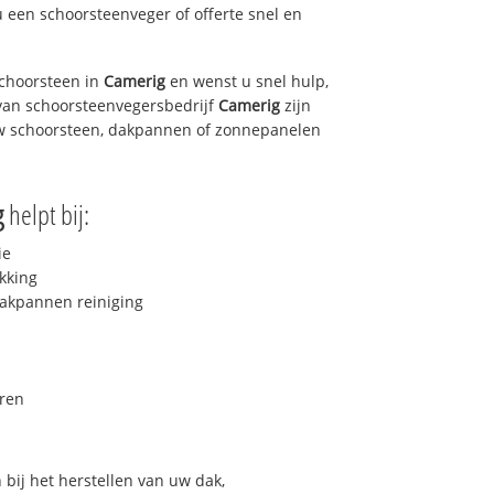
u een schoorsteenveger of offerte snel en
choorsteen in
Camerig
en wenst u snel hulp,
van schoorsteenvegersbedrijf
Camerig
zijn
uw schoorsteen, dakpannen of zonnepanelen
g
helpt bij:
ie
kking
akpannen reiniging
ren
bij het herstellen van uw dak,