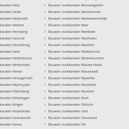
›
kanalen Hees
Bouwen rookkanalen Munstergeleen
›
kanalen Heide
Bouwen rookkanalen Nattenhoven
›
analen Heijenrath
Bouwen rookkanalen Nederweerterdijk
›
kanalen Heikant
Bouwen rookkanalen Neer
›
kanalen Heinsberg
Bouwen rookkanalen Neerbeek
›
kanalen Heioord
Bouwen rookkanalen Neerharen
›
analen Heisterbrug
Bouwen rookkanalen Neeritter
›
analen Helle
Bouwen rookkanalen Niederbusch
›
kanalen Herkenbosch
Bouwen rookkanalen Niederkruchten
›
kanalen Herkenrade
Bouwen rookkanalen Nieuwe Heide
›
kanalen Herten
Bouwen rookkanalen Nieuwstadt
›
kanalen Herzogenrath
Bouwen rookkanalen Nijswiller
›
kanalen Heythuysen
Bouwen rookkanalen Noorbeek
›
analen Hillensberg
Bouwen rookkanalen Nunhem
›
analen Hilleshagen
Bouwen rookkanalen Nuth
›
kanalen Hingen
Bouwen rookkanalen Obbicht
›
kanalen Hobbelrade
Bouwen rookkanalen obel
›
kanalen Hoensbroek
Bouwen rookkanalen Oevereind
›
kanalen Hoeve
Bouwen rookkanalen Oh