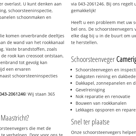
er overlast. U kunt denken aan
via 043-2061246. Bij ons regelt 
ing, schoorsteeninspectie,
gemakkelijk!
nepanelen schoonmaken en
Heeft u een probleem met uw s
bel ons. De schoorsteenvegers 
 olie komen onverbrande deeltjes
elke dag bij u in de buurt om 
 aan de wand van het rookkanaal
te herstellen.
g. Vaste brandstoffen, zoals
t de rook kan creosoot ontstaan,
Schoorsteenveger
Cameri
enbrand tot gevolg kan
ijd een ervaren
Schoorsteenvegen en inspect
naast schoorsteeninspecties
Dakgoten reining en dakbede
Dakkapel, zonnepanelen en d
Gevelreiniging
043-2061246
! Wij staan 365
Nok reparatie en renovatie
Bouwen van rookkanalen
Lekkages opsporen en repare
 Maastricht?
Snel ter plaatse
oorsteenvegers die met de
Onze schoorsteenvegers helpen 
te verhelpen. Door voor ons te