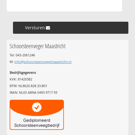
Versturen »
Schoorsteenveger Maastricht
Tel: 043-2061246
M:
info@schoorsteenvegermaastricht.nl
Bedrijfsgegevens
KVK: 81420382
BTW: NL8620.828.33.B01
IBAN: NL65 ABNA 0493 9717 93